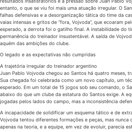
resultados insatisfatórios e a pressão sobre Juan Pablo Vo
entanto, o que se viu foi mais uma atuação irregular. O S
falhas defensivas e a desorganização tática do time da cas
vaias intensas e gritos de “fora, Vojvoda”, que ecoaram p
esperado, a derrota foi o gatilho final. A instabilidade d
permanência do treinador insustentável. A saída de Vojvod
aquém das ambições do clube.
O legado e as expectativas não cumpridas
A trajetória irregular do treinador argentino
Juan Pablo Vojvoda chegou ao Santos há quatro meses, tra
Sua chegada foi celebrada como um novo capítulo, um téc
esperado. Em um total de 15 jogos sob seu comando, o Sa
abaixo do que um clube da estatura do Santos exige. A e
jogadas pelos lados do campo, mas a inconsistência defen
A incapacidade de solidificar um esquema tático e de ext
Vojvoda tentou diferentes formações e peças, mas nunca c
apenas na teoria, e a equipe, em vez de evoluir, parecia 