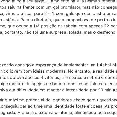
jvoda atingia seu auge. O ambiente na Vila Belmiro refleti
antos saiu na frente com um gol promissor, mas não conseg
a, virou o placar para 2 a 1, com gols que demonstraram a v
elo estádio. Para a diretoria, que acompanhava de perto a
o time, que ocupa a 14ª posição na tabela, com apenas 22 p
a, portanto, não foi uma surpresa isolada, mas o desfecho
zendo consigo a esperança de implementar um futebol ofen
nico jovem com ideias modernas. No entanto, a realidade
ntos obteve apenas 4 vitórias, 5 empates e sofreu 6 derr
quipe mostrou lampejos de bom futebol, especialmente em 
siva e a dificuldade em manter a intensidade por 90 minut
rair o máximo potencial de jogadores-chave gerou questio
onseguiu dar ao time uma identidade forte e coesa. As pr
estagnada. A pressão externa e interna, alimentada pela se