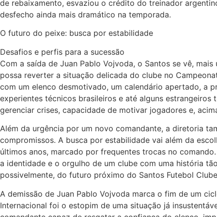
de rebaixamento, esvaziou o crédito do treinador argentin
desfecho ainda mais dramático na temporada.
O futuro do peixe: busca por estabilidade
Desafios e perfis para a sucessão
Com a saída de Juan Pablo Vojvoda, o Santos se vê, mais u
possa reverter a situação delicada do clube no Campeonato 
com um elenco desmotivado, um calendário apertado, a pr
experientes técnicos brasileiros e até alguns estrangeiros
gerenciar crises, capacidade de motivar jogadores e, acim
Além da urgência por um novo comandante, a diretoria tam
compromissos. A busca por estabilidade vai além da escol
últimos anos, marcado por frequentes trocas no comando.
a identidade e o orgulho de um clube com uma história tão
possivelmente, do futuro próximo do Santos Futebol Clube
A demissão de Juan Pablo Vojvoda marca o fim de um cicl
Internacional foi o estopim de uma situação já insustentáv
comandante capaz de resgatar a confiança do elenco, imple