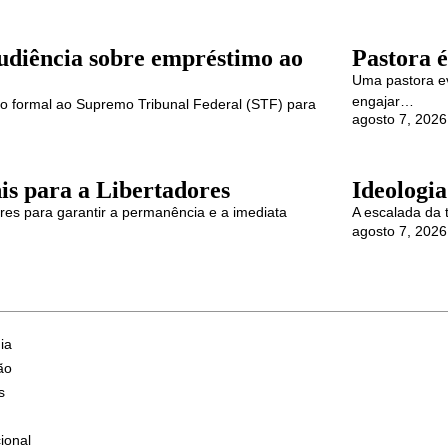
udiência sobre empréstimo ao
Pastora é
Uma pastora ev
engajar…
ido formal ao Supremo Tribunal Federal (STF) para
agosto 7, 2026
is para a Libertadores
Ideologi
ores para garantir a permanência e a imediata
A escalada da 
agosto 7, 2026
ia
ão
s
ional