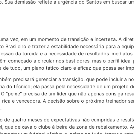
o. Sua demissão reflete a urgência do Santos em buscar um 
ma vez, em um momento de transição e incerteza. A diretor
Brasileiro e trazer a estabilidade necessária para a equip
essão da torcida e a necessidade de resultados imediatos
 têm começado a circular nos bastidores, mas o perfil ideal
a de tudo, um plano tático claro e eficaz que possa ser i
bém precisará gerenciar a transição, que pode incluir a 
ha do técnico; ela passa pela necessidade de um projeto 
 O “peixe” precisa de um líder que não apenas consiga re
 rica e vencedora. A decisão sobre o próximo treinador ser
.
o de quatro meses de expectativas não cumpridas e resul
el, que deixava o clube à beira da zona de rebaixamento. A
mentar um futebol efetivo e, acima de tudo, trazer a estab