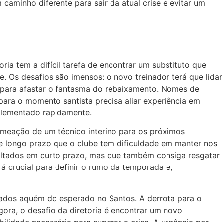
caminho diferente para sair da atual crise e evitar um
ia tem a difícil tarefa de encontrar um substituto que
e. Os desafios são imensos: o novo treinador terá que lidar
 para afastar o fantasma do rebaixamento. Nomes de
 para o momento santista precisa aliar experiência em
mplementado rapidamente.
nomeação de um técnico interino para os próximos
de longo prazo que o clube tem dificuldade em manter nos
sultados em curto prazo, mas que também consiga resgatar
á crucial para definir o rumo da temporada e,
tados aquém do esperado no Santos. A derrota para o
gora, o desafio da diretoria é encontrar um novo
ilidade necessária para superar a crise. A urgência por