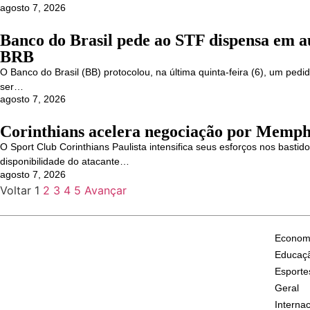
agosto 7, 2026
Banco do Brasil pede ao STF dispensa em a
BRB
O Banco do Brasil (BB) protocolou, na última quinta-feira (6), um ped
ser…
agosto 7, 2026
Corinthians acelera negociação por Memph
O Sport Club Corinthians Paulista intensifica seus esforços nos bastid
disponibilidade do atacante…
agosto 7, 2026
Voltar
1
2
3
4
5
Avançar
Econom
Educaç
Esporte
Geral
Internac