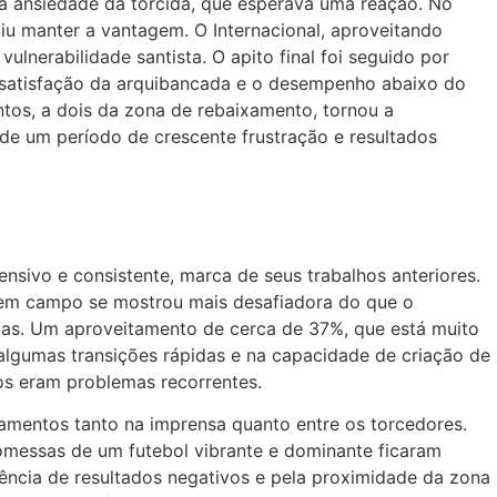
a a ansiedade da torcida, que esperava uma reação. No
uiu manter a vantagem. O Internacional, aproveitando
ulnerabilidade santista. O apito final foi seguido por
 insatisfação da arquibancada e o desempenho abaixo do
ontos, a dois da zona de rebaixamento, tornou a
 de um período de crescente frustração e resultados
sivo e consistente, marca de seus trabalhos anteriores.
 em campo se mostrou mais desafiadora do que o
otas. Um aproveitamento de cerca de 37%, que está muito
algumas transições rápidas e na capacidade de criação de
os eram problemas recorrentes.
namentos tanto na imprensa quanto entre os torcedores.
omessas de um futebol vibrante e dominante ficaram
quência de resultados negativos e pela proximidade da zona