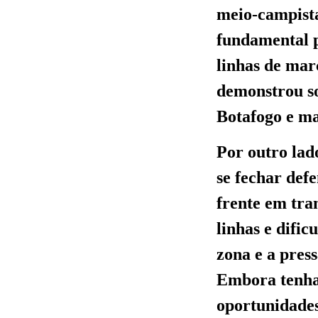
meio-campist
fundamental p
linhas de mar
demonstrou so
Botafogo e ma
Por outro lad
se fechar def
frente em tra
linhas e difi
zona e a pres
Embora tenha 
oportunidades