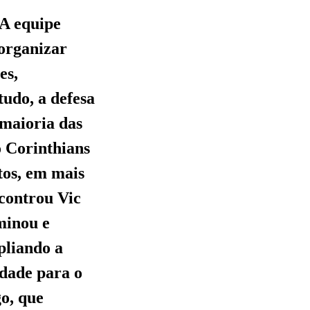
 A equipe
 organizar
es,
udo, a defesa
 maioria das
o Corinthians
tos, em mais
controu Vic
minou e
pliando a
idade para o
go, que