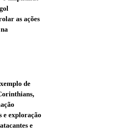
gol
rolar as ações
 na
exemplo de
Corinthians,
mação
s e exploração
atacantes e