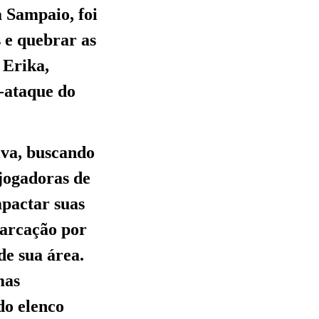
 Sampaio, foi
s e quebrar as
 Erika,
a-ataque do
iva, buscando
 jogadoras de
mpactar suas
 marcação por
de sua área.
mas
do elenco