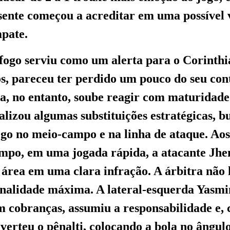
sente começou a acreditar em uma possível 
pate.
fogo serviu como um alerta para o Corinthi
s, pareceu ter perdido um pouco do seu cont
ta, no entanto, soube reagir com maturidade
alizou algumas substituições estratégicas, 
ego no meio-campo e na linha de ataque. Ao
mpo, em uma jogada rápida, a atacante Jhen
área em uma clara infração. A árbitra não 
enalidade máxima. A lateral-esquerda Yasm
em cobranças, assumiu a responsabilidade e,
nverteu o pênalti, colocando a bola no ângu