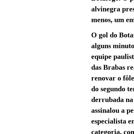
alvinegra pre
menos, um em
O gol do Bota
alguns minuto
equipe paulis
das Brabas re
renovar o fôl
do segundo te
derrubada na 
assinalou a p
especialista 
categoria, co