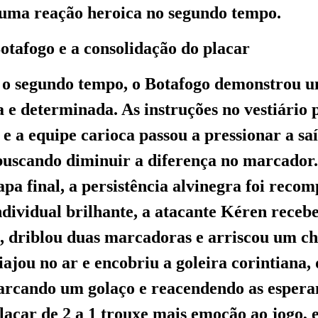
 uma reação heroica no segundo tempo.
otafogo e a consolidação do placar
a o segundo tempo, o Botafogo demonstrou 
a e determinada. As instruções no vestiário
, e a equipe carioca passou a pressionar a sa
buscando diminuir a diferença no marcador.
apa final, a persistência alvinegra foi rec
dividual brilhante, a atacante Kéren recebe
, driblou duas marcadoras e arriscou um ch
iajou no ar e encobriu a goleira corintiana,
arcando um golaço e reacendendo as espera
lacar de 2 a 1 trouxe mais emoção ao jogo, e