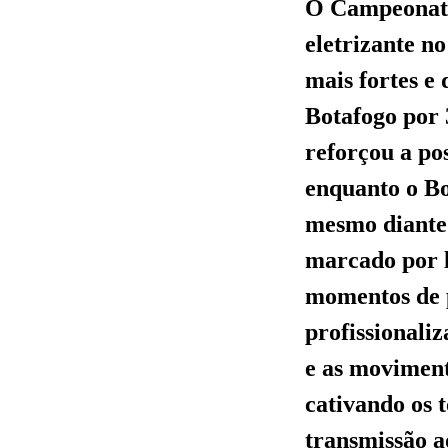
O Campeonato
eletrizante n
mais fortes e
Botafogo por 
reforçou a po
enquanto o Bo
mesmo diante 
marcado por l
momentos de p
profissionaliz
e as moviment
cativando os 
transmissão a