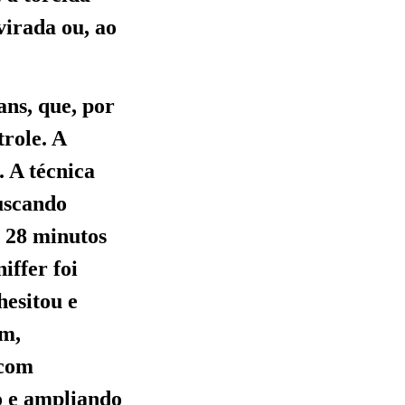
virada ou, ao
ans, que, por
role. A
. A técnica
buscando
s 28 minutos
iffer foi
hesitou e
im,
 com
lo e ampliando