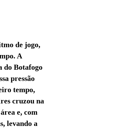
itmo de jogo,
ampo. A
la do Botafogo
Essa pressão
eiro tempo,
ires cruzou na
 área e, com
s, levando a