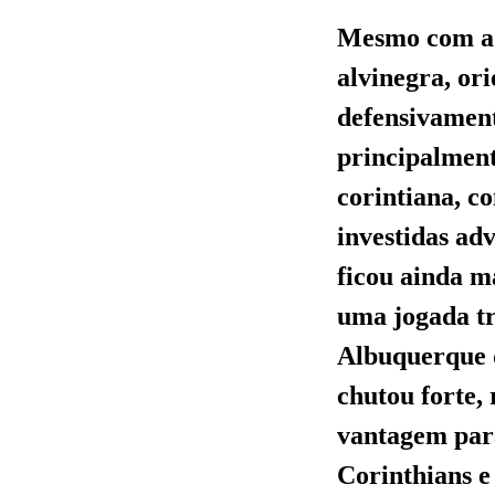
Mesmo com a d
alvinegra, or
defensivament
principalment
corintiana, c
investidas adv
ficou ainda m
uma jogada tr
Albuquerque d
chutou forte, 
vantagem para
Corinthians e