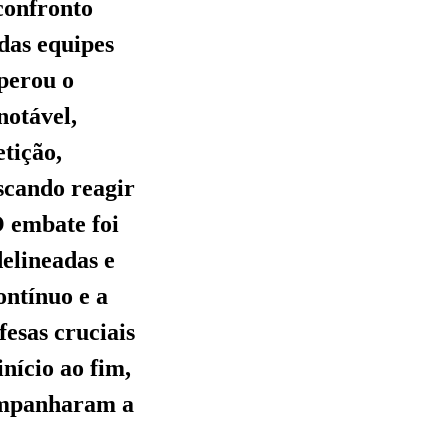
confronto
das equipes
uperou o
notável,
etição,
scando reagir
O embate foi
elineadas e
ntínuo e a
fesas cruciais
nício ao fim,
companharam a