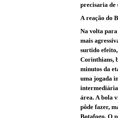
precisaria de
A reação do B
Na volta par
mais agressiv
surtido efeito
Corinthians, 
minutos da et
uma jogada in
intermediária
área. A bola v
pôde fazer, m
Botafogo. O p