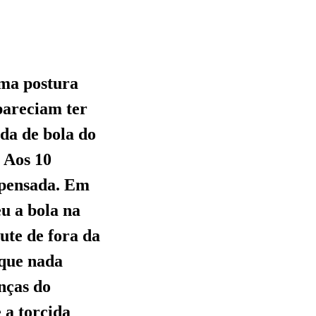
uma postura
 pareciam ter
ída de bola do
 Aos 10
ompensada. Em
u a bola na
ute de fora da
 que nada
nças do
 a torcida