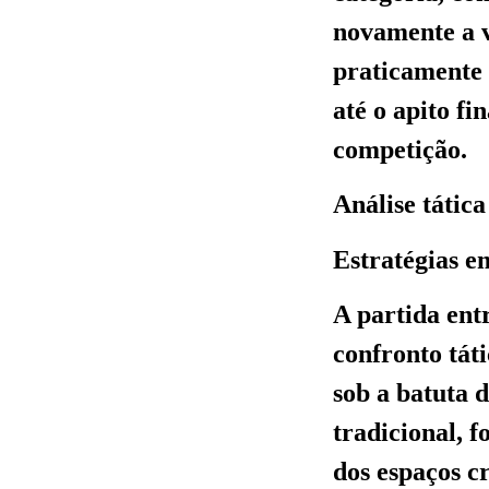
novamente a v
praticamente s
até o apito fi
competição.
Análise tática
Estratégias e
A partida ent
confronto tát
sob a batuta 
tradicional, f
dos espaços c