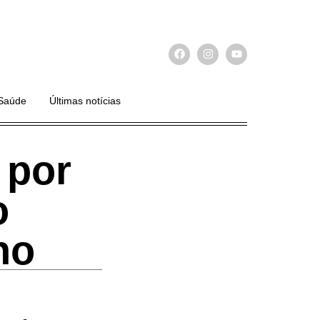
Saúde
Últimas notícias
 por
o
no