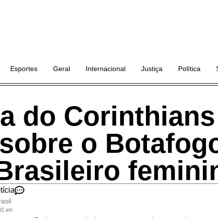
Esportes
Geral
Internacional
Justiça
Política
ia do Corinthians
 sobre o Botafog
Brasileiro femini
tícia
asil
:02 am