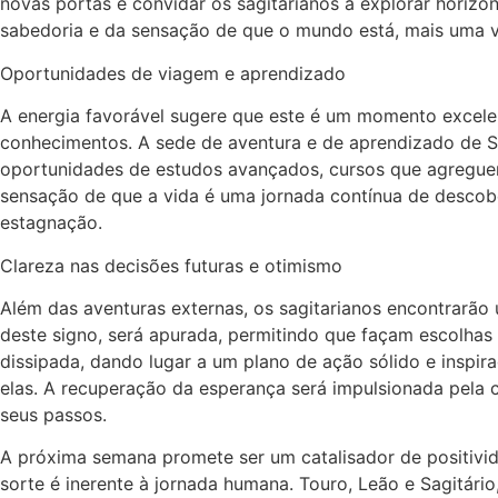
novas portas e convidar os sagitarianos a explorar horizo
sabedoria e da sensação de que o mundo está, mais uma v
Oportunidades de viagem e aprendizado
A energia favorável sugere que este é um momento excelent
conhecimentos. A sede de aventura e de aprendizado de Sa
oportunidades de estudos avançados, cursos que agreguem
sensação de que a vida é uma jornada contínua de descobe
estagnação.
Clareza nas decisões futuras e otimismo
Além das aventuras externas, os sagitarianos encontrarão 
deste signo, será apurada, permitindo que façam escolhas
dissipada, dando lugar a um plano de ação sólido e inspira
elas. A recuperação da esperança será impulsionada pela c
seus passos.
A próxima semana promete ser um catalisador de positivi
sorte é inerente à jornada humana. Touro, Leão e Sagitár