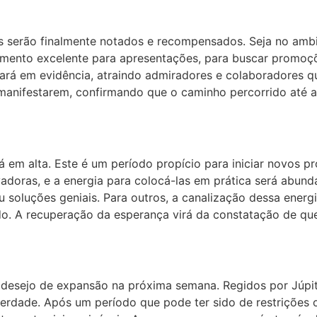
serão finalmente notados e recompensados. Seja no ambien
mento excelente para apresentações, para buscar promoçõe
stará em evidência, atraindo admiradores e colaboradores 
nifestarem, confirmando que o caminho percorrido até aqu
á em alta. Este é um período propício para iniciar novos p
vadoras, e a energia para colocá-las em prática será abund
 soluções geniais. Para outros, a canalização dessa energ
. A recuperação da esperança virá da constatação de que o
 desejo de expansão na próxima semana. Regidos por Júpite
berdade. Após um período que pode ter sido de restrições o