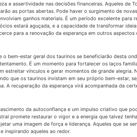
reza e assertividade nas decisões financeiras. Aqueles de
ntrarão as portas abertas. Pode haver o surgimento de no
nvolviam ganhos materiais. É um período excelente para rev
cios estará aguçada, e a capacidade de transformar ideias
licerce para a renovação da esperança em outros aspectos 
 bem-estar geral dos taurinos se beneficiarão desta onda p
entamento. É um momento para fortalecer os laços familia
estreitar vínculos e gerar momentos de grande alegria. N
mitindo que os taurinos invistam em seu próprio bem-estar,
ma. A recuperação da esperança virá acompanhada da certe
ascimento da autoconfiança e um impulso criativo que pode
stral promete restaurar o vigor e a energia que talvez te
rojetar uma imagem de força e liderança. Aqueles que se 
 e inspirando aqueles ao redor.