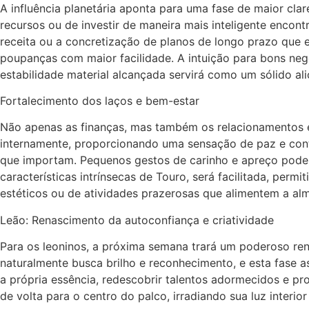
A influência planetária aponta para uma fase de maior cla
recursos ou de investir de maneira mais inteligente enco
receita ou a concretização de planos de longo prazo que e
poupanças com maior facilidade. A intuição para bons negó
estabilidade material alcançada servirá como um sólido a
Fortalecimento dos laços e bem-estar
Não apenas as finanças, mas também os relacionamentos e o
internamente, proporcionando uma sensação de paz e cont
que importam. Pequenos gestos de carinho e apreço podem 
características intrínsecas de Touro, será facilitada, per
estéticos ou de atividades prazerosas que alimentem a al
Leão: Renascimento da autoconfiança e criatividade
Para os leoninos, a próxima semana trará um poderoso ren
naturalmente busca brilho e reconhecimento, e esta fase a
a própria essência, redescobrir talentos adormecidos e p
de volta para o centro do palco, irradiando sua luz interior