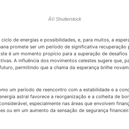
Â© Shutterstock
clo de energias e possibilidades, e, para muitos, a esper
emana promete ser um período de significativa recuperaçã
 Este é um momento propício para a superação de desafios
vas. A influência dos movimentos celestes sugere que, pa
o futuro, permitindo que a chama da esperança brilhe nova
omo um período de reencontro com a estabilidade e a con
nergia astral favorece a reorganização e a colheita de bo
o considerável, especialmente nas áreas que envolvem fina
ções ou em um aumento da sensação de segurança financeir