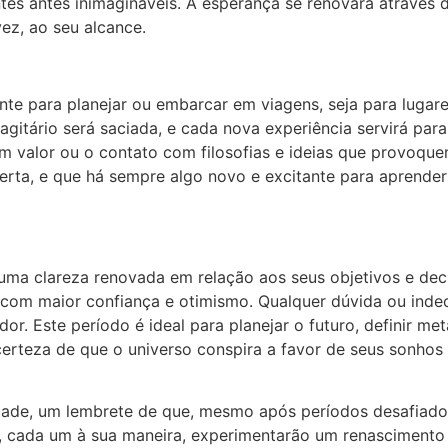
ntes antes inimagináveis. A esperança se renovará através
ez, ao seu alcance.
e para planejar ou embarcar em viagens, seja para lugares
gitário será saciada, e cada nova experiência servirá par
 valor ou o contato com filosofias e ideias que provoqu
rta, e que há sempre algo novo e excitante para aprender
uma clareza renovada em relação aos seus objetivos e decis
 com maior confiança e otimismo. Qualquer dúvida ou indec
dor. Este período é ideal para planejar o futuro, definir m
erteza de que o universo conspira a favor de seus sonhos e
dade, um lembrete de que, mesmo após períodos desafiador
io, cada um à sua maneira, experimentarão um renascimento