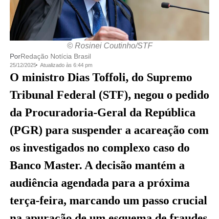
© Rosinei Coutinho/STF
Por
Redação Notícia Brasil
25/12/2025
Atualizado às 6:44 pm
O ministro Dias Toffoli, do Supremo
Tribunal Federal (STF), negou o pedido
da Procuradoria-Geral da República
(PGR) para suspender a acareação com
os investigados no complexo caso do
Banco Master. A decisão mantém a
audiência agendada para a próxima
terça-feira, marcando um passo crucial
na apuração de um esquema de fraudes