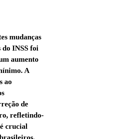
ntes mudanças
 do INSS foi
o um aumento
mínimo. A
s ao
os
rreção de
ro, refletindo-
é crucial
brasileiros.