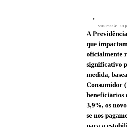
Atualizado às 1:01 
A Previdência
que impactam 
oficialmente 
significativo
medida, basea
Consumidor (
beneficiários
3,9%, os novos
se nos pagamen
para a estabil