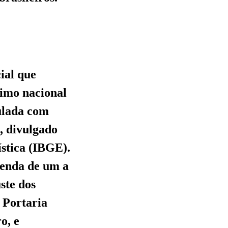
cial que
nimo nacional
ulada com
, divulgado
ística (IBGE).
renda de um a
uste dos
a Portaria
o, e