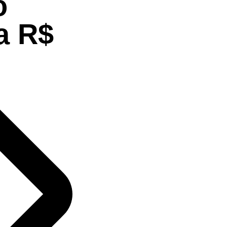
o
a R$