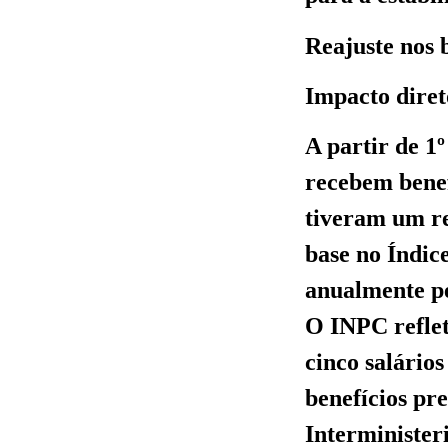
Reajuste nos 
Impacto diret
A partir de 1
recebem benef
tiveram um re
base no Índic
anualmente pe
O INPC reflet
cinco salários
benefícios pr
Interminister