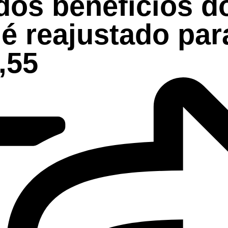
dos benefícios d
é reajustado par
,55