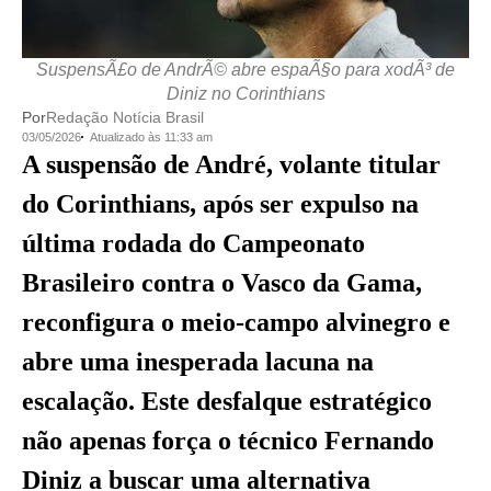
SuspensÃ£o de AndrÃ© abre espaÃ§o para xodÃ³ de
Diniz no Corinthians
Por
Redação Notícia Brasil
03/05/2026
Atualizado às 11:33 am
A suspensão de André, volante titular
do Corinthians, após ser expulso na
última rodada do Campeonato
Brasileiro contra o Vasco da Gama,
reconfigura o meio-campo alvinegro e
abre uma inesperada lacuna na
escalação. Este desfalque estratégico
não apenas força o técnico Fernando
Diniz a buscar uma alternativa