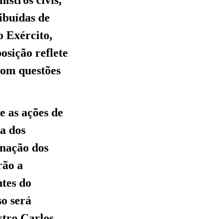
ribuídas de
o Exército,
osição reflete
 com questões
e as ações de
ca dos
gnação dos
rão a
ntes do
so será
stro Carlos