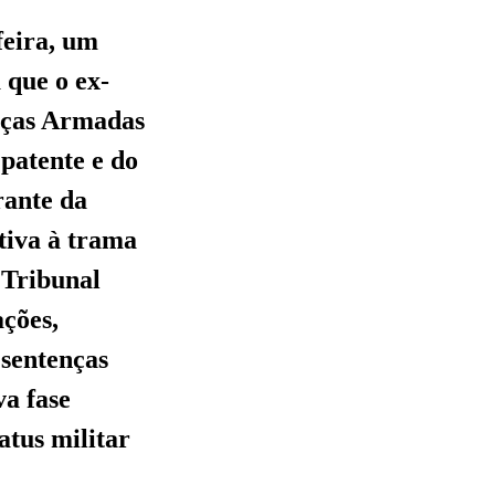
feira, um
 que o ex-
orças Armadas
 patente e do
rante da
tiva à trama
 Tribunal
ações,
 sentenças
a fase
atus militar