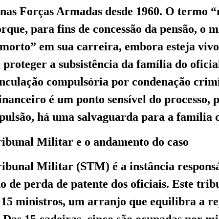
 nas Forças Armadas desde 1960. O termo “m
que, para fins de concessão da pensão, o mi
morto” em sua carreira, embora esteja vivo
 proteger a subsistência da família do ofic
inculação compulsória por condenação crimi
financeiro é um ponto sensível do processo, 
pulsão, há uma salvaguarda para a família d
ibunal Militar e o andamento do caso
ibunal Militar (STM) é a instância respons
o de perda de patente dos oficiais. Este trib
15 ministros, um arranjo que equilibra a r
r. Das 15 cadeiras, cinco são ocupadas por min