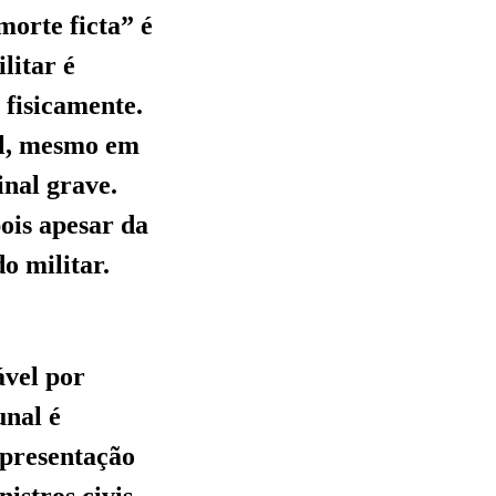
orte ficta” é
litar é
 fisicamente.
ial, mesmo em
nal grave.
pois apesar da
o militar.
ável por
unal é
epresentação
istros civis,