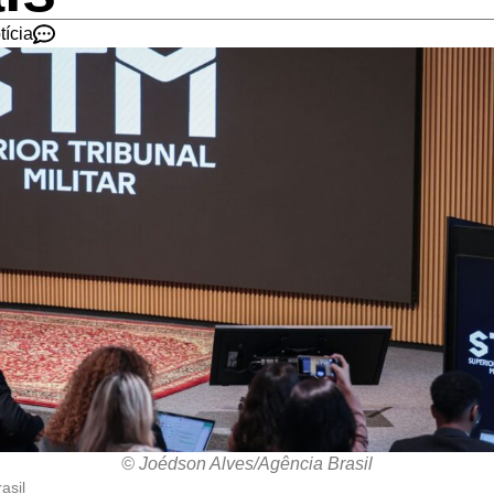
tícia
© Joédson Alves/Agência Brasil
asil