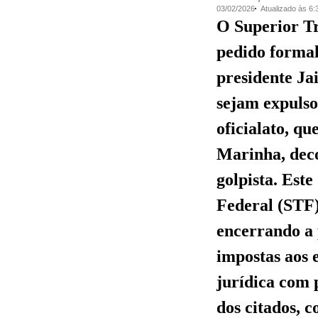
03/02/2026
Atualizado às 6
O Superior Tr
pedido formal
presidente Ja
sejam expulso
oficialato, qu
Marinha, deco
golpista. Est
Federal (STF)
encerrando a 
impostas aos
jurídica com 
dos citados, c