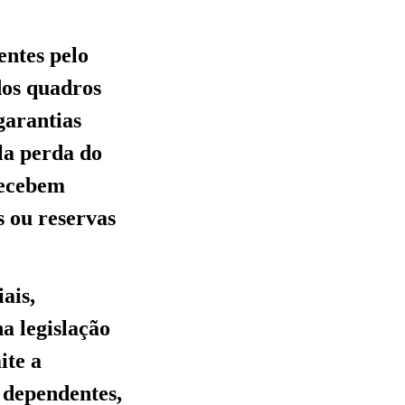
entes pelo
dos quadros
garantias
la perda do
 recebem
s ou reservas
iais,
a legislação
ite a
 dependentes,