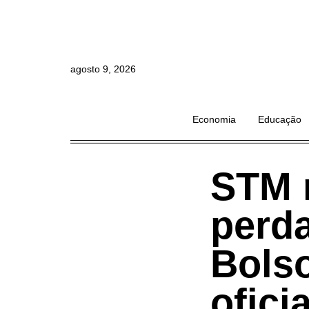
agosto 9, 2026
Economia
Educação
STM 
perda
Bolso
ofici