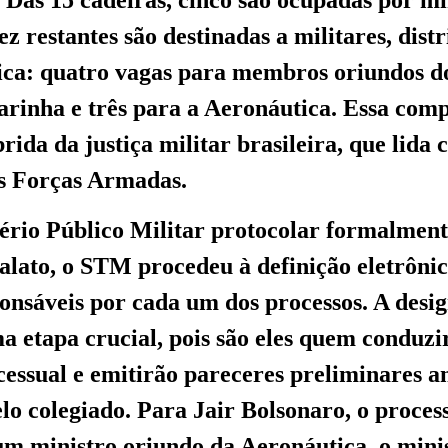
z restantes são destinadas a militares, dist
ica: quatro vagas para membros oriundos d
arinha e três para a Aeronáutica. Essa comp
rida da justiça militar brasileira, que lida
as Forças Armadas.
ério Público Militar protocolar formalment
ialato, o STM procedeu à definição eletrôni
ponsáveis por cada um dos processos. A desi
ma etapa crucial, pois são eles quem conduzi
cessual e emitirão pareceres preliminares a
lo colegiado. Para Jair Bolsonaro, o proces
um ministro oriundo da Aeronáutica, o mini