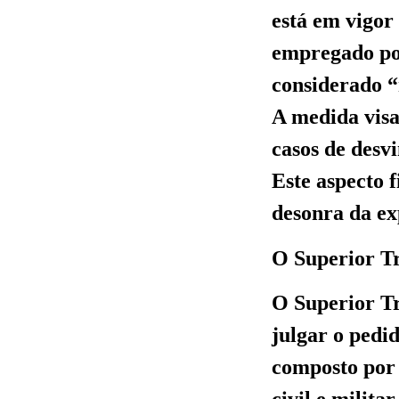
está em vigor
empregado por
considerado “
A medida visa
casos de desv
Este aspecto 
desonra da ex
O Superior Tr
O Superior Tr
julgar o pedid
composto por 
civil e milita