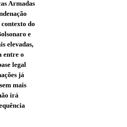
rças Armadas
ondenação
o contexto do
Bolsonaro e
is elevadas,
a entre o
base legal
nações já
, sem mais
não irá
sequência