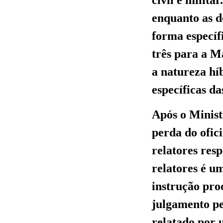
enquanto as de
forma específ
três para a M
a natureza híb
específicas d
Após o Minist
perda do ofic
relatores res
relatores é u
instrução pro
julgamento pe
relatado por 