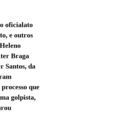
o oficialato
to, e outros
 Heleno
lter Braga
r Santos, da
oram
 processo que
ama golpista,
urou