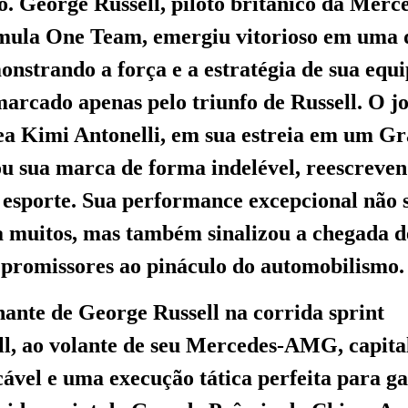
o. George Russell, piloto britânico da Me
mula One Team, emergiu vitorioso em uma 
onstrando a força e a estratégia de sua equ
 marcado apenas pelo triunfo de Russell. O j
ea Kimi Antonelli, em sua estreia em um G
 sua marca de forma indelével, reescrevend
o esporte. Sua performance excepcional não 
a muitos, mas também sinalizou a chegada 
s promissores ao pináculo do automobilismo.
ante de George Russell na corrida sprint
l, ao volante de seu Mercedes-AMG, capit
ável e uma execução tática perfeita para ga