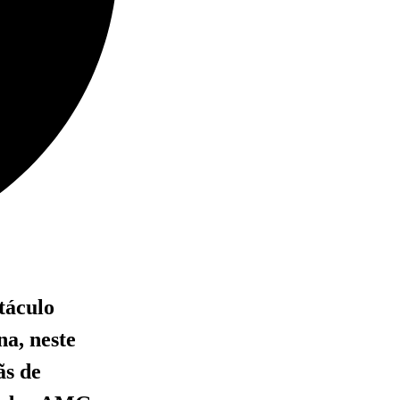
táculo
na, neste
ãs de