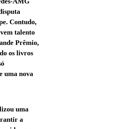
rcedes-AMG
disputa
ipe. Contudo,
ovem talento
rande Prêmio,
o os livros
só
de uma nova
alizou uma
rantir a