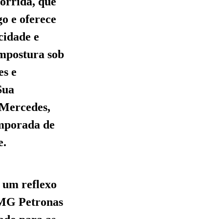
orrida, que
go e oferece
cidade e
ompostura sob
es e
Sua
 Mercedes,
emporada de
e.
s um reflexo
AMG Petronas