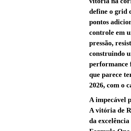
vitória na co
define o grid
pontos adicio
controle em u
pressão, resis
construindo u
performance 
que parece t
2026, com o c
A impecável
A vitória de 
da excelênci