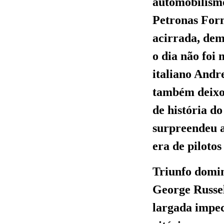
automobilism
Petronas For
acirrada, dem
o dia não foi
italiano Andr
também deixou
de história d
surpreendeu 
era de piloto
Triunfo domin
George Russel
largada impec