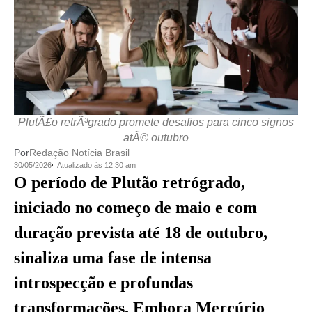
PlutÃ£o retrÃ³grado promete desafios para cinco signos
atÃ© outubro
Por
Redação Notícia Brasil
30/05/2026
Atualizado às 12:30 am
O período de Plutão retrógrado,
iniciado no começo de maio e com
duração prevista até 18 de outubro,
sinaliza uma fase de intensa
introspecção e profundas
transformações. Embora Mercúrio