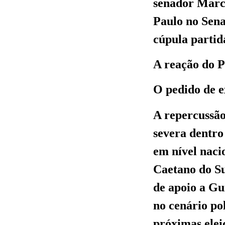
senador Marco
Paulo no Sena
cúpula partid
A reação do P
O pedido de e
A repercussão
severa dentro
em nível naci
Caetano do Su
de apoio a Gu
no cenário po
próximas elei