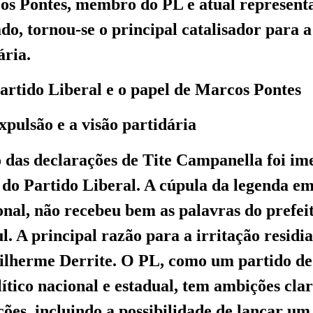
s Pontes, membro do PL e atual represent
do, tornou-se o principal catalisador para 
ária.
artido Liberal e o papel de Marcos Pontes
xpulsão e a visão partidária
 das declarações de Tite Campanella foi im
 do Partido Liberal. A cúpula da legenda em
onal, não recebeu bem as palavras do prefei
l. A principal razão para a irritação residi
ilherme Derrite. O PL, como um partido de
lítico nacional e estadual, tem ambições cla
ções, incluindo a possibilidade de lançar um