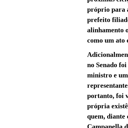
próprio para 
prefeito fili
alinhamento o
como um ato d
Adicionalment
no Senado foi
ministro e um
representante
portanto, foi
própria exist
quem, diante 
Campanella do