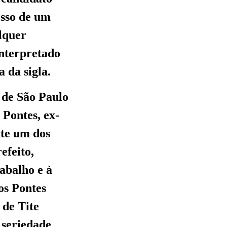
osso de um
alquer
interpretado
 da sigla.
 de São Paulo
Pontes, ex-
nte um dos
efeito,
abalho e à
os Pontes
 de Tite
 seriedade