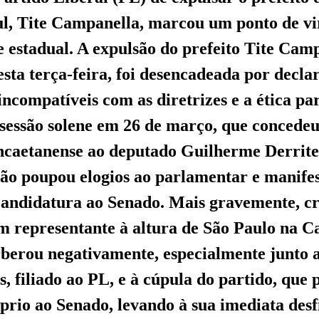
l, Tite Campanella, marcou um ponto de vi
 e estadual. A expulsão do prefeito Tite Cam
esta terça-feira, foi desencadeada por decla
ncompatíveis com as diretrizes e a ética par
essão solene em 26 de março, que concedeu 
ncaetanense ao deputado Guilherme Derrite
o poupou elogios ao parlamentar e manifes
candidatura ao Senado. Mais gravemente, cr
m representante à altura de São Paulo na C
rberou negativamente, especialmente junto 
, filiado ao PL, e à cúpula do partido, que 
prio ao Senado, levando à sua imediata desfi