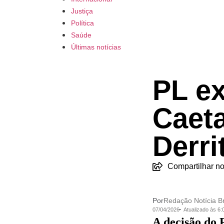
Justiça
Política
Saúde
Últimas notícias
PL ex
Caet
Derri
Compartilhar no
Por
Redação Notícia Br
07/04/2026
Atualizado às 6
A decisão do 