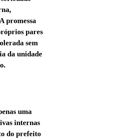
rna,
 A promessa
próprios pares
tolerada sem
ia da unidade
o.
apenas uma
ivas internas
o do prefeito