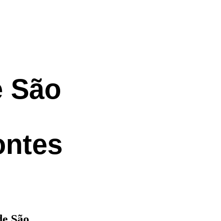
e São
ontes
de São