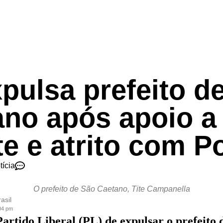
pulsa prefeito d
ano após apoio a
te e atrito com P
tícia
O prefeito de São Caetano, Tite Campanella
asil
:04 pm
Partido Liberal (PL) de expulsar o prefeito 