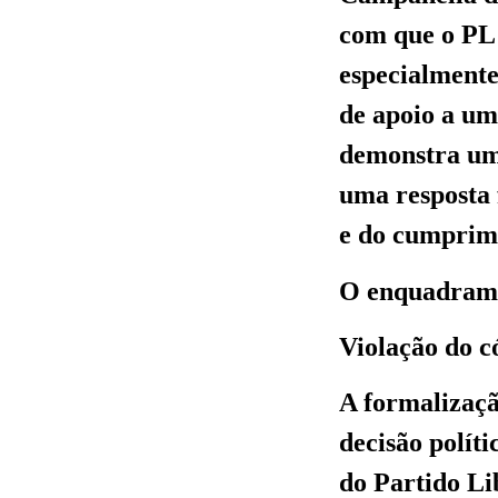
com que o PL t
especialmente
de apoio a um
demonstra uma
uma resposta 
e do cumprime
O enquadramen
Violação do có
A formalizaçã
decisão polít
do Partido Li