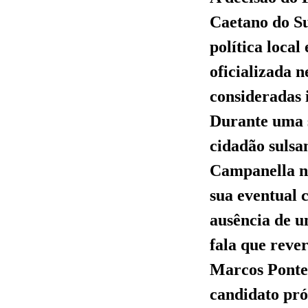
Caetano do Su
política local
oficializada n
consideradas i
Durante uma s
cidadão sulsa
Campanella nã
sua eventual 
ausência de u
fala que reve
Marcos Pontes
candidato pró