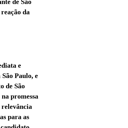
ante de São
a reação da
ediata e
 São Paulo, e
to de São
a na promessa
 relevância
ras para as
 candidato