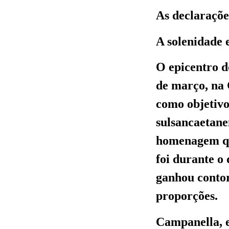
As declaraçõ
A solenidade 
O epicentro d
de março, na 
como objetivo
sulsancaetane
homenagem que
foi durante o
ganhou contor
proporções.
Campanella, e