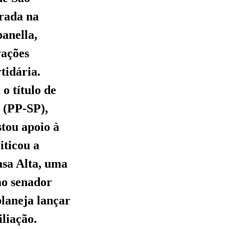
rada na
panella,
rações
tidária.
o título de
 (PP-SP),
tou apoio à
iticou a
asa Alta, uma
ao senador
planeja lançar
liação.