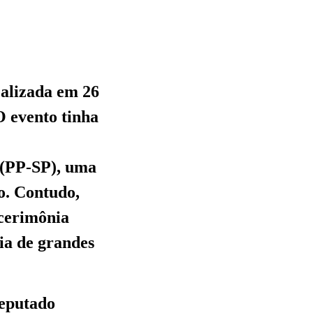
ealizada em 26
 evento tinha
 (PP-SP), uma
co. Contudo,
 cerimônia
ia de grandes
deputado