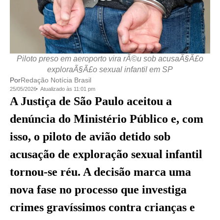
Piloto preso em aeroporto vira rÃ©u sob acusaÃ§Ã£o
exploraÃ§Ã£o sexual infantil em SP
Por
Redação Notícia Brasil
25/05/2026
Atualizado às 11:01 pm
A Justiça de São Paulo aceitou a
denúncia do Ministério Público e, com
isso, o piloto de avião detido sob
acusação de exploração sexual infantil
tornou-se réu. A decisão marca uma
nova fase no processo que investiga
crimes gravíssimos contra crianças e