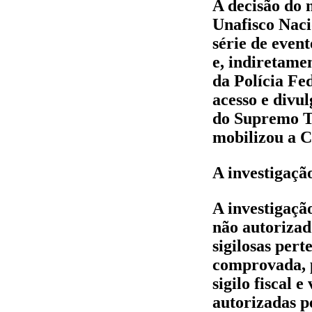
A decisão do 
Unafisco Naci
série de even
e, indiretame
da Polícia Fe
acesso e divul
do Supremo Tr
mobilizou a C
A investigação
A investigaçã
não autorizad
sigilosas per
comprovada, p
sigilo fiscal 
autorizadas p