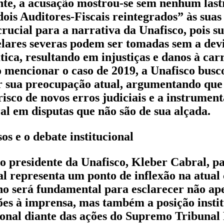
te, a acusação mostrou-se sem nenhum last
dois Auditores-Fiscais reintegrados” às suas
crucial para a narrativa da Unafisco, pois s
lares severas podem ser tomadas sem a dev
tica, resultando em injustiças e danos à car
o mencionar o caso de 2019, a Unafisco busc
r sua preocupação atual, argumentando que a
risco de novos erros judiciais e a instrumen
al em disputas que não são de sua alçada.
os e o debate institucional
o presidente da Unafisco, Kleber Cabral, p
al representa um ponto de inflexão na atual 
o será fundamental para esclarecer não ape
ões à imprensa, mas também a posição instit
onal diante das ações do Supremo Tribunal