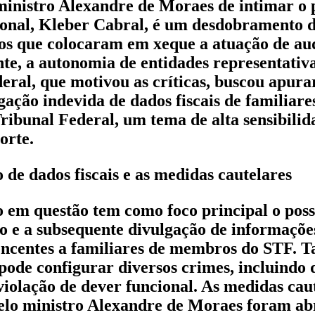
ministro Alexandre de Moraes de intimar o 
onal, Kleber Cabral, é um desdobramento 
tos que colocaram em xeque a atuação de aud
nte, a autonomia de entidades representativ
deral, que motivou as críticas, buscou apur
gação indevida de dados fiscais de familiare
ibunal Federal, um tema de alta sensibilid
orte.
 de dados fiscais e as medidas cautelares
o em questão tem como foco principal o poss
o e a subsequente divulgação de informações
tencentes a familiares de membros do STF. Ta
ode configurar diversos crimes, incluindo 
e violação de dever funcional. As medidas cau
elo ministro Alexandre de Moraes foram ab