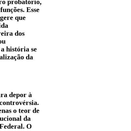
ro probatório,
 funções. Esse
ugere que
ida
reira dos
ou
 história se
talização da
ara depor à
controvérsia.
nas o teor de
ucional da
 Federal. O