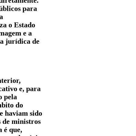
 diretamente.
úblicos para
a
iza o Estado
imagem e a
 jurídica de
terior,
ativo e, para
o pela
bito do
ue haviam sido
 de ministros
 é que,