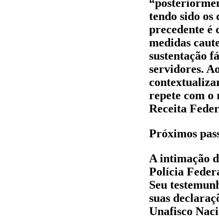
“posteriormen
tendo sido os 
precedente é 
medidas caute
sustentação fá
servidores. A
contextualiza
repete com o 
Receita Feder
Próximos pass
A intimação d
Polícia Feder
Seu testemunh
suas declaraç
Unafisco Naci