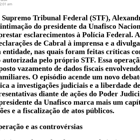
12:01 am
o Supremo Tribunal Federal (STF), Alexand
intimação do presidente da Unafisco Nacion
prestar esclarecimentos à Polícia Federal. 
eclarações de Cabral à imprensa e a divulg
a entidade, nas quais foram feitas críticas c
autorizada pelo próprio STF. Essa operaçã
osto vazamento de dados fiscais envolvendo
familiares. O episódio acende um novo debat
tica a investigações judiciais e a liberdade 
resentativas diante de ações do Poder Judici
presidente da Unafisco marca mais um capít
ções e a fiscalização de atos públicos.
peração e as controvérsias