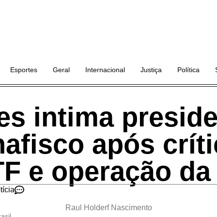
Esportes
Geral
Internacional
Justiça
Política
s intima presid
afisco após crít
TF e operação da
tícia
Raul Holderf Nascimento
asil