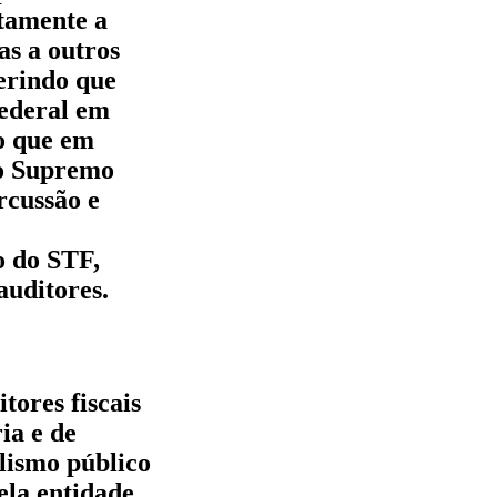
etamente a
as a outros
gerindo que
Federal em
o que em
ao Supremo
rcussão e
o do STF,
auditores.
tores fiscais
ia e de
lismo público
pela entidade