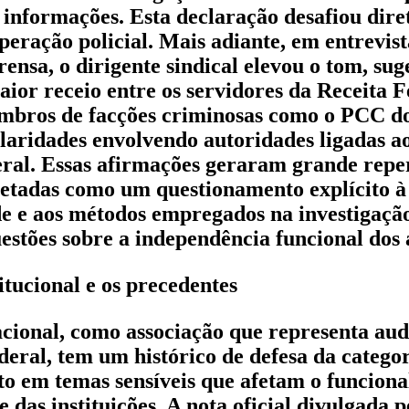
informações. Esta declaração desafiou dir
peração policial. Mais adiante, em entrevist
rensa, o dirigente sindical elevou o tom, su
ior receio entre os servidores da Receita 
embros de facções criminosas como o PCC d
laridades envolvendo autoridades ligadas 
ral. Essas afirmações geraram grande repe
etadas como um questionamento explícito à
e e aos métodos empregados na investigaçã
estões sobre a independência funcional dos 
itucional e os precedentes
cional, como associação que representa audi
deral, tem um histórico de defesa da categor
o em temas sensíveis que afetam o funciona
e das instituições. A nota oficial divulgada 