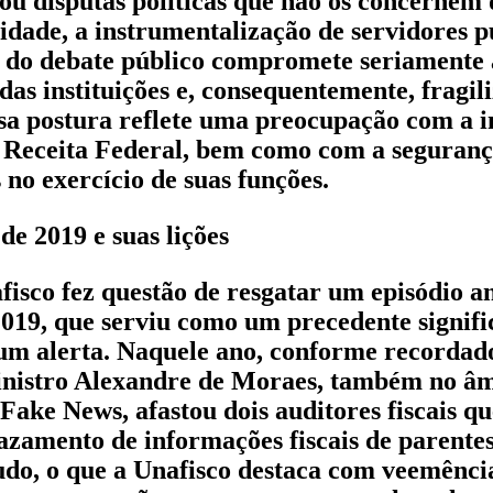
s ou disputas políticas que não os concernem
idade, a instrumentalização de servidores p
o do debate público compromete seriamente 
das instituições e, consequentemente, fragil
ssa postura reflete uma preocupação com a 
Receita Federal, bem como com a segurança
no exercício de suas funções.
de 2019 e suas lições
fisco fez questão de resgatar um episódio an
019, que serviu como um precedente signific
 um alerta. Naquele ano, conforme recordad
inistro Alexandre de Moraes, também no âm
 Fake News, afastou dois auditores fiscais q
azamento de informações fiscais de parentes
do, o que a Unafisco destaca com veemência