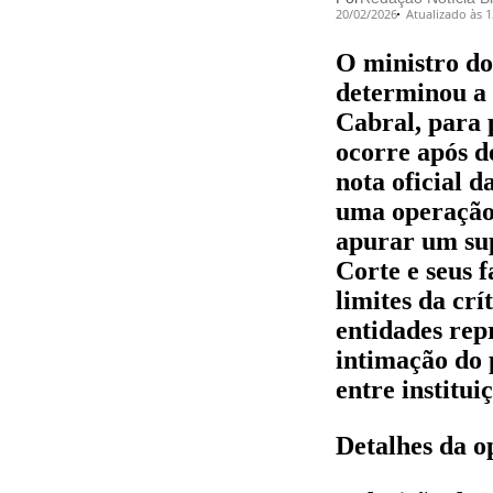
20/02/2026
Atualizado às 
O ministro d
determinou a 
Cabral, para 
ocorre após d
nota oficial d
uma operação 
apurar um sup
Corte e seus 
limites da crí
entidades rep
intimação do 
entre institui
Detalhes da o