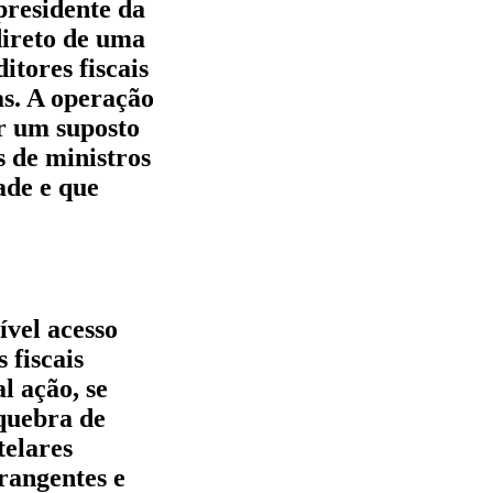
presidente da
direto de uma
itores fiscais
as. A operação
ar um suposto
s de ministros
ade e que
ível acesso
 fiscais
l ação, se
quebra de
telares
rangentes e