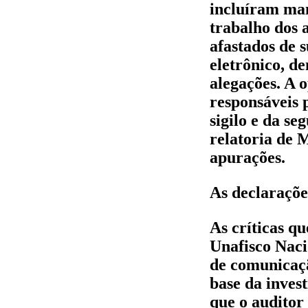
incluíram man
trabalho dos a
afastados de 
eletrônico, d
alegações. A 
responsáveis 
sigilo e da se
relatoria de 
apurações.
As declaraçõe
As críticas q
Unafisco Naci
de comunicaçã
base da inves
que o auditor