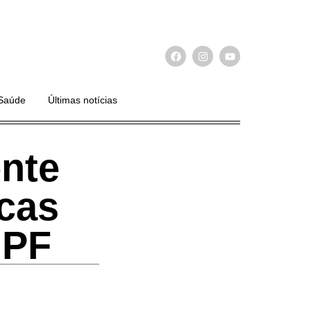
Saúde
Últimas notícias
ente
icas
 PF