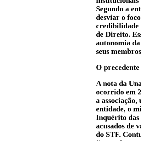
institucionai
Segundo a ent
desviar o foc
credibilidade 
de Direito. E
autonomia da 
seus membros 
O precedente 
A nota da Una
ocorrido em 2
a associação,
entidade, o m
Inquérito das
acusados de v
do STF. Contu