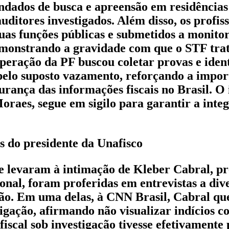
dados de busca e apreensão em residências 
uditores investigados. Além disso, os profis
suas funções públicas e submetidos a monit
emonstrando a gravidade com que o STF tra
operação da PF buscou coletar provas e ident
pelo suposto vazamento, reforçando a impor
gurança das informações fiscais no Brasil. O 
Moraes, segue em sigilo para garantir a inte
s do presidente da Unafisco
ue levaram à intimação de Kleber Cabral, pr
onal, foram proferidas em entrevistas a dive
o. Em uma delas, à CNN Brasil, Cabral qu
tigação, afirmando não visualizar indícios c
 fiscal sob investigação tivesse efetivament