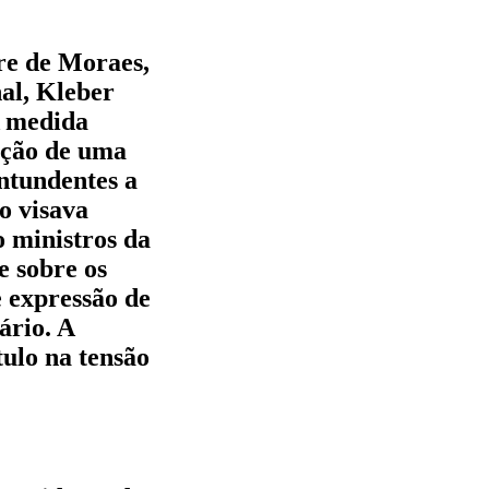
re de Moraes,
al, Kleber
A medida
ação de uma
ontundentes a
o visava
 ministros da
e sobre os
de expressão de
ário. A
ulo na tensão