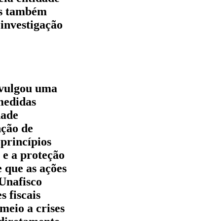
as também
investigação
ivulgou uma
medidas
dade
nção de
princípios
 e a proteção
e que as ações
 Unafisco
s fiscais
meio a crises