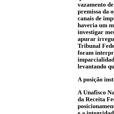
vazamento de 
premissa da o
canais de imp
haveria um ma
investigar m
apurar irregu
Tribunal Fede
foram interpr
imparcialidad
levantando qu
A posição inst
A Unafisco Na
da Receita Fe
posicionament
e a integridad