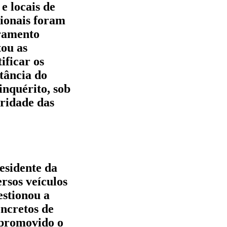
e locais de
sionais foram
oramento
tou as
ificar os
tância do
inquérito, sob
gridade das
esidente da
rsos veículos
estionou a
oncretos de
e promovido o