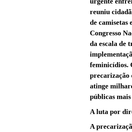
urgente enfre
reuniu cidad
de camisetas 
Congresso Nac
da escala de 
implementação
feminicídios.
precarização d
atinge milhar
públicas mais 
A luta por dir
A precarizaçã