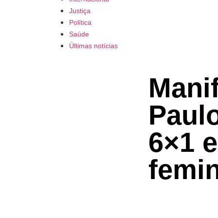
Justiça
Política
Saúde
Últimas notícias
Mani
Paulo
6×1 
femin