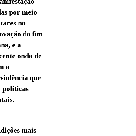
anifestação
das por meio
ntares no
rovação do fim
na, e a
cente onda de
om a
 violência que
 políticas
tais.
ndições mais