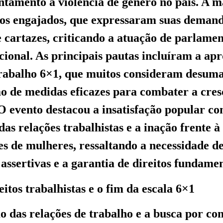
ntamento à violência de gênero no país. A m
ãos engajados, que expressaram suas deman
e cartazes, criticando a atuação de parlame
ional. As principais pautas incluíram a ap
trabalho 6×1, que muitos consideram desuma
 de medidas eficazes para combater a cres
 O evento destacou a insatisfação popular c
as relações trabalhistas e a inação frente à
es de mulheres, ressaltando a necessidade de
assertivas e a garantia de direitos fundamen
eitos trabalhistas e o fim da escala 6×1
o das relações de trabalho e a busca por co