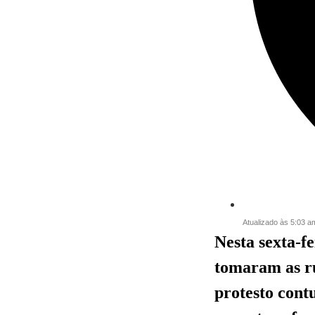
Atualizado às 5:03 a
Nesta sexta-fe
tomaram as ru
protesto cont