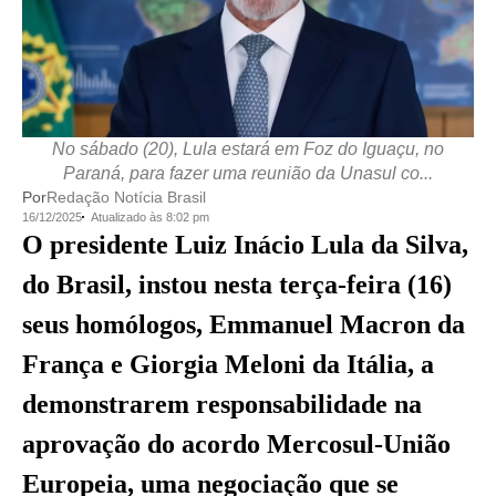
No sábado (20), Lula estará em Foz do Iguaçu, no
Paraná, para fazer uma reunião da Unasul co...
Por
Redação Notícia Brasil
16/12/2025
Atualizado às 8:02 pm
O presidente Luiz Inácio Lula da Silva,
do Brasil, instou nesta terça-feira (16)
seus homólogos, Emmanuel Macron da
França e Giorgia Meloni da Itália, a
demonstrarem responsabilidade na
aprovação do acordo Mercosul-União
Europeia, uma negociação que se