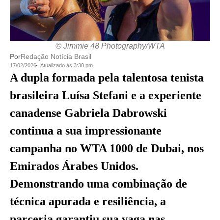
© Jimmie 48 Photography/WTA
Por
Redação Notícia Brasil
17/02/2026
Atualizado às 3:30 pm
A dupla formada pela talentosa tenista
brasileira Luísa Stefani e a experiente
canadense Gabriela Dabrowski
continua a sua impressionante
campanha no WTA 1000 de Dubai, nos
Emirados Árabes Unidos.
Demonstrando uma combinação de
técnica apurada e resiliência, a
parceria garantiu sua vaga nas