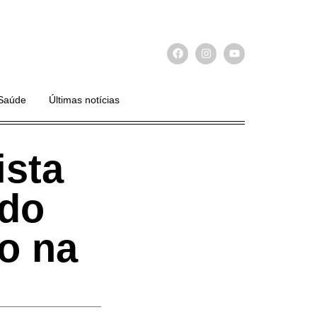
Saúde
Últimas notícias
ista
 do
o na