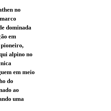
athen no
 marco
ade dominada
ição em
 pioneiro,
qui alpino no
cnica
nguem em meio
nho do
onado ao
irando uma