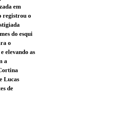
izada em
 registrou o
stigiada
omes do esqui
ara o
 e elevando as
m a
Cortina
de Lucas
tes de