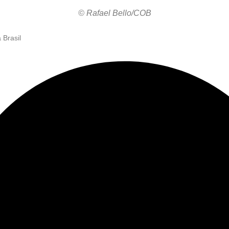
© Rafael Bello/COB
 Brasil