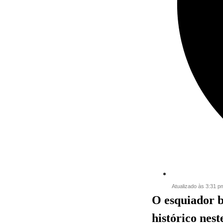
Atualizado às 3:31 p
O esquiador b
histórico nes