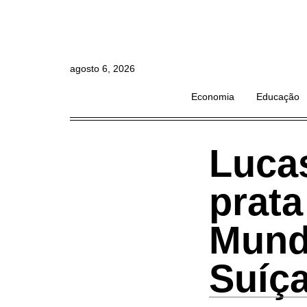
agosto 6, 2026
Economia
Educação
Lucas
prata
Mund
Suíç