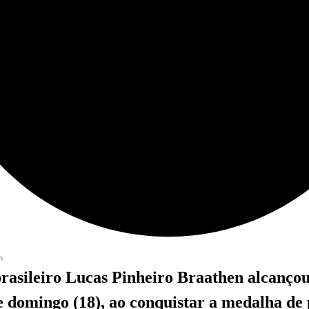
m
rasileiro Lucas Pinheiro Braathen alcançou
te domingo (18), ao conquistar a medalha de