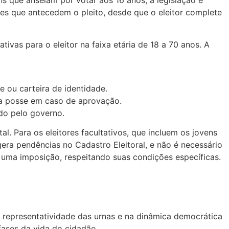
ns que anseiam por votar aos 16 anos, a legislação é
es que antecedem o pleito, desde que o eleitor complete
ivas para o eleitor na faixa etária de 18 a 70 anos. A
 ou carteira de identidade.
 a posse em caso de aprovação.
ado pelo governo.
l. Para os eleitores facultativos, que incluem os jovens
era pendências no Cadastro Eleitoral, e não é necessário
o uma imposição, respeitando suas condições específicas.
na representatividade das urnas e na dinâmica democrática
 fases da vida do cidadão.