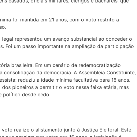
 casados, oficiais militares, clérigos e bacharéis, que
ínima foi mantida em 21 anos, com o voto restrito a
so.
 legal representou um avanço substancial ao conceder o
os. Foi um passo importante na ampliação da participação
ória brasileira. Em um cenário de redemocratização
ela consolidação da democracia. A Assembleia Constituinte,
sista: reduziu a idade mínima facultativa para 16 anos.
os pioneiros a permitir o voto nessa faixa etária, mas
 político desde cedo.
oto realize o alistamento junto à Justiça Eleitoral. Este