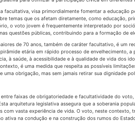
 facultativa, visa primordialmente fomentar a educação po
obre temas que os afetam diretamente, como educação, pri
io, o voto jovem é frequentemente interpretado por soció
as questões públicas, contribuindo para a formação de elei
maiores de 70 anos, também de caráter facultativo, é um r
pirâmide etária em rápido processo de envelhecimento, a p
, à saúde, à acessibilidade e à qualidade de vida dos idos
contexto, é uma medida que respeita as possíveis limitaçõ
e uma obrigação, mas sem jamais retirar sua dignidade pol
o entre faixas de obrigatoriedade e facultatividade do voto
sta arquitetura legislativa assegura que a soberania popul
s com vasta experiência de vida. O voto, neste contexto, t
ação ativa na condução e na construção dos rumos do Esta