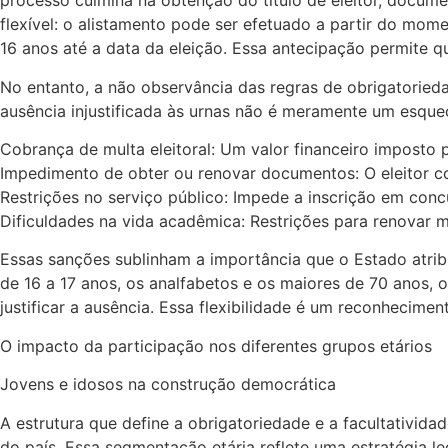
processo culmina na obtenção do título de eleitor, documen
flexível: o alistamento pode ser efetuado a partir do m
16 anos até a data da eleição. Essa antecipação permite qu
No entanto, a não observância das regras de obrigatorieda
ausência injustificada às urnas não é meramente um esque
Cobrança de multa eleitoral: Um valor financeiro imposto pe
Impedimento de obter ou renovar documentos: O eleitor co
Restrições no serviço público: Impede a inscrição em co
Dificuldades na vida acadêmica: Restrições para renovar m
Essas sanções sublinham a importância que o Estado atribu
de 16 a 17 anos, os analfabetos e os maiores de 70 anos, 
justificar a ausência. Essa flexibilidade é um reconhecime
O impacto da participação nos diferentes grupos etários
Jovens e idosos na construção democrática
A estrutura que define a obrigatoriedade e a facultativid
do país. Essa segmentação etária reflete uma estratégia le