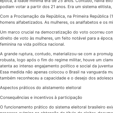
época, a idade mínima era de 25 anos. Contudo, havia exce
podiam votar a partir dos 21 anos. Era um sistema elitista, 
Com a Proclamação da República, na Primeira República (18
homens alfabetizados. As mulheres, os analfabetos e os m
Um marco crucial na democratização do voto ocorreu com 
direito de voto às mulheres, um feito notável para a épo
feminina na vida política nacional.
A grande ruptura, contudo, materializou-se com a promulg
robusta, logo após o fim do regime militar, houve um clamo
atenta ao intenso engajamento político e social da juvent
Essa medida não apenas colocou o Brasil na vanguarda mun
também reconheceu a capacidade e o desejo dos adolescen
Aspectos práticos do alistamento eleitoral
Consequências e incentivos à participação
O funcionamento prático do sistema eleitoral brasileiro exi