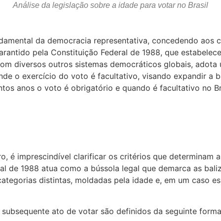
Análise da legislação sobre a idade para votar no Brasil
fundamental da democracia representativa, concedendo aos 
 garantido pela Constituição Federal de 1988, que estabelec
e com diversos outros sistemas democráticos globais, adot
de o exercício do voto é facultativo, visando expandir a 
ntos anos o voto é obrigatório e quando é facultativo no 
o, é imprescindível clarificar os critérios que determinam 
ral de 1988 atua como a bússola legal que demarca as baliz
s categorias distintas, moldadas pela idade e, em um caso e
o subsequente ato de votar são definidos da seguinte forma