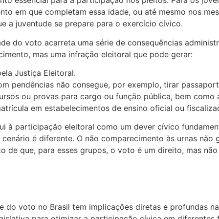
to essencial para a participação nos pleitos. Para os jove
omento em que completam essa idade, ou até mesmo nos mes
e a juventude se prepare para o exercício cívico.
de do voto acarreta uma série de consequências administrat
cimento, mas uma infração eleitoral que pode gerar:
la Justiça Eleitoral.
m pendências não consegue, por exemplo, tirar passaporte
ncursos ou provas para cargo ou função pública, bem como
atrícula em estabelecimentos de ensino oficial ou fiscaliz
i à participação eleitoral como um dever cívico fundamenta
o cenário é diferente. O não comparecimento às urnas não g
nto de que, para esses grupos, o voto é um direito, mas nã
ade do voto no Brasil tem implicações diretas e profundas 
gislativa para otimizar a participação cívica em diferentes