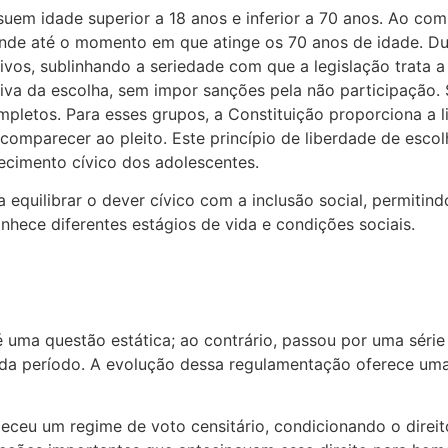
uem idade superior a 18 anos e inferior a 70 anos. Ao comp
ende até o momento em que atinge os 70 anos de idade. Dura
vos, sublinhando a seriedade com que a legislação trata a
ativa da escolha, sem impor sanções pela não participação
mpletos. Para esses grupos, a Constituição proporciona a li
parecer ao pleito. Este princípio de liberdade de escolha
ecimento cívico dos adolescentes.
a equilibrar o dever cívico com a inclusão social, permitin
ece diferentes estágios de vida e condições sociais.
 uma questão estática; ao contrário, passou por uma série 
e cada período. A evolução dessa regulamentação oferece u
eleceu um regime de voto censitário, condicionando o dire