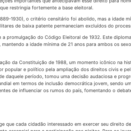
ções importantes que antecipavam esse direito para homens
que restringia fortemente a base eleitoral.
89-1930), o critério censitário foi abolido, mas a idade m
ilitares de baixa patente permaneciam excluídos do proces
a promulgação do Código Eleitoral de 1932. Este diploma
ca, mantendo a idade mínima de 21 anos para ambos os sex
ação da Constituição de 1988, um momento icônico na hist
r popular e político pela ampliação dos direitos civis e p
ude daquele período, tomou uma decisão audaciosa e progres
dial em termos de inclusão democrática jovem, sendo um d
tes de influenciar os rumos do país, fomentando o debate
ge que cada cidadão interessado em exercer seu direito de v