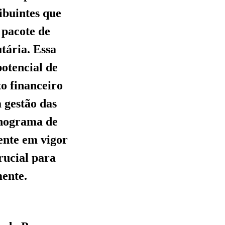
ibuintes que
 pacote de
utária. Essa
potencial de
o financeiro
 gestão das
onograma de
ente em vigor
crucial para
mente.