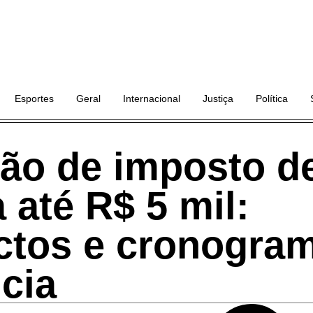
Esportes
Geral
Internacional
Justiça
Política
ção de imposto d
 até R$ 5 mil:
ctos e cronogra
cia