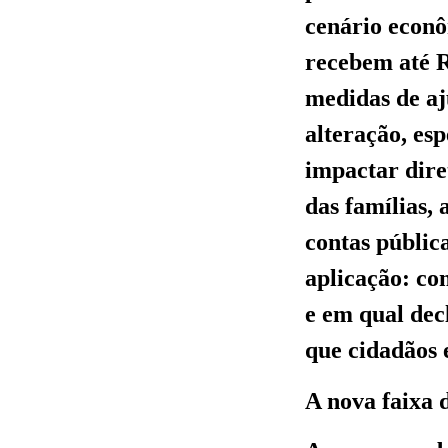
cenário econô
recebem até R
medidas de aju
alteração, es
impactar dire
das famílias
contas públic
aplicação: c
e em qual decl
que cidadãos 
A nova faixa 