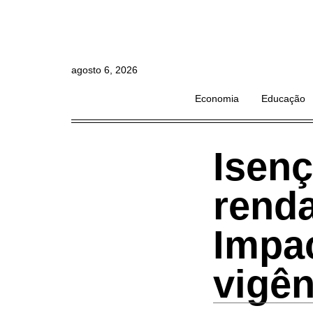
agosto 6, 2026
Economia
Educação
Isen
renda
Impa
vigên