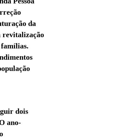
enda Pessoa
orreção
uturação da
à revitalização
famílias.
endimentos
 população
guir dois
 O ano-
o