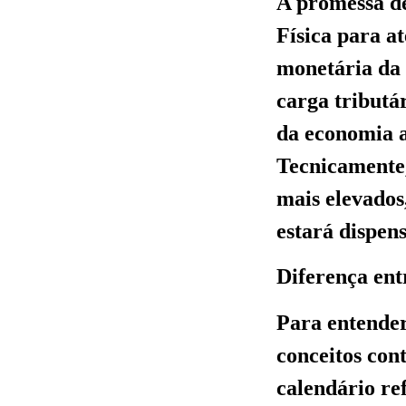
A promessa de
Física para a
monetária da 
carga tributár
da economia a
Tecnicamente,
mais elevados
estará dispen
Diferença ent
Para entender
conceitos cont
calendário re