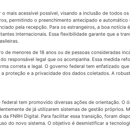
o mais acessível possível, visando a inclusão de todos os t
eiros, permitindo o preenchimento antecipado e automático
nciado pela recepção. Para os estrangeiros, a boa notícia
itantes internacionais. Essa flexibilidade garante que a t
sileiras.
ro de menores de 18 anos ou de pessoas consideradas incap
do responsável legal que os acompanha. Essa medida refor
ma correta e legal. O governo federal tem enfatizado que a
 proteção e a privacidade dos dados coletados. A robuste
o federal tem promovido diversas ações de orientação. O ó
endentemente de já utilizarem sistemas de gestão próprio
 da FNRH Digital. Para facilitar essa transição, foram dispo
o do novo sistema. O objetivo é desmistificar a tecnolog