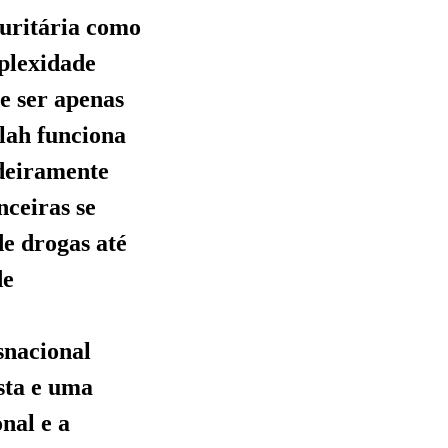
uritária como
plexidade
e ser apenas
lah funciona
deiramente
nceiras se
de drogas até
de
snacional
sta e uma
nal e a