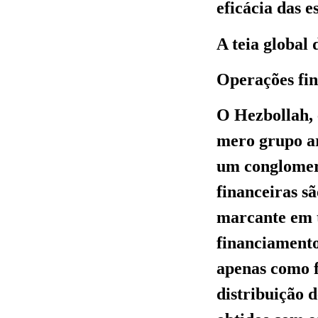
eficácia das 
A teia global
Operações fin
O Hezbollah, 
mero grupo a
um conglomera
financeiras s
marcante em t
financiamento
apenas como f
distribuição 