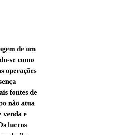
magem de um
ndo-se como
as operações
esença
is fontes de
upo não atua
e venda e
Os lucros