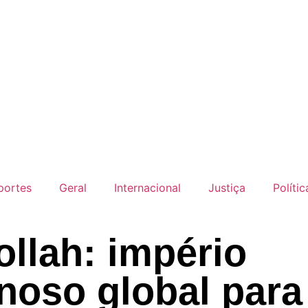
portes
Geral
Internacional
Justiça
Polític
llah: império
noso global para