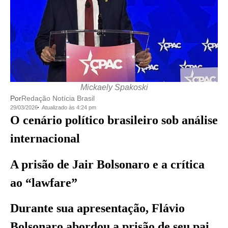
Mickaely Spakoski
Por
Redação Notícia Brasil
29/03/2026
Atualizado às 4:24 pm
O cenário político brasileiro sob análise
internacional
A prisão de Jair Bolsonaro e a crítica
ao “lawfare”
Durante sua apresentação, Flávio
Bolsonaro abordou a prisão de seu pai,