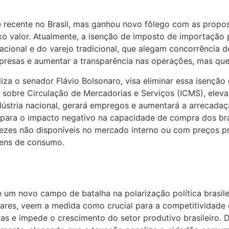
 recente no Brasil, mas ganhou novo fôlego com as propos
o valor. Atualmente, a isenção de imposto de importação p
cional e do varejo tradicional, que alegam concorrência de
resas e aumentar a transparência nas operações, mas qu
iza o senador Flávio Bolsonaro, visa eliminar essa isençã
o sobre Circulação de Mercadorias e Serviços (ICMS), eleva
stria nacional, gerará empregos e aumentará a arrecadação
am para o impacto negativo na capacidade de compra dos bra
vezes não disponíveis no mercado interno ou com preços p
bens de consumo.
um novo campo de batalha na polarização política brasileir
ntares, veem a medida como crucial para a competitividad
ras e impede o crescimento do setor produtivo brasileiro.