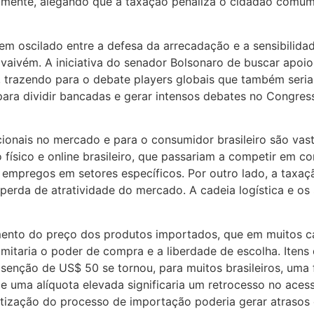
mente, alegando que a taxação penaliza o cidadão comum, 
em oscilado entre a defesa da arrecadação e a sensibilida
vaivém. A iniciativa do senador Bolsonaro de buscar apoio 
a, trazendo para o debate players globais que também ser
para dividir bancadas e gerar intensos debates no Congres
cionais no mercado e para o consumidor brasileiro são va
jo físico e online brasileiro, que passariam a competir em 
 empregos em setores específicos. Por outro lado, a taxaç
erda de atratividade do mercado. A cadeia logística e os
umento do preço dos produtos importados, que em muitos c
itaria o poder de compra e a liberdade de escolha. Itens d
senção de US$ 50 se tornou, para muitos brasileiros, uma 
de uma alíquota elevada significaria um retrocesso no ace
tização do processo de importação poderia gerar atrasos e