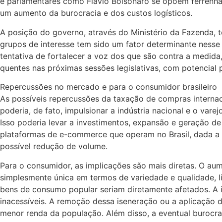
e parlamentares como Flávio Bolsonaro se opõem ferrenha
um aumento da burocracia e dos custos logísticos.
A posição do governo, através do Ministério da Fazenda, t
grupos de interesse tem sido um fator determinante nesse 
tentativa de fortalecer a voz dos que são contra a medid
quentes nas próximas sessões legislativas, com potencial 
Repercussões no mercado e para o consumidor brasileiro
As possíveis repercussões da taxação de compras interna
poderia, de fato, impulsionar a indústria nacional e o vare
Isso poderia levar a investimentos, expansão e geração de
plataformas de e-commerce que operam no Brasil, dada a p
possível redução de volume.
Para o consumidor, as implicações são mais diretas. O a
simplesmente única em termos de variedade e qualidade, lim
bens de consumo popular seriam diretamente afetados. A i
inacessíveis. A remoção dessa iseneração ou a aplicação 
menor renda da população. Além disso, a eventual burocra