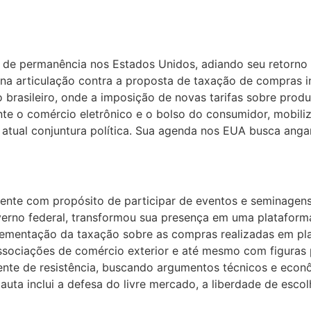
de permanência nos Estados Unidos, adiando seu retorno ao
 na articulação contra a proposta de taxação de compras 
 brasileiro, onde a imposição de novas tarifas sobre prod
te o comércio eletrônico e o bolso do consumidor, mobiliz
atual conjuntura política. Sua agenda nos EUA busca angari
lmente com propósito de participar de eventos e seminag
verno federal, transformou sua presença em uma plataform
mentação da taxação sobre as compras realizadas em plat
associações de comércio exterior e até mesmo com figuras p
 frente de resistência, buscando argumentos técnicos e eco
uta inclui a defesa do livre mercado, a liberdade de escol