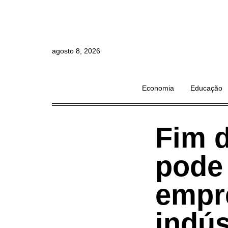
agosto 8, 2026
Economia
Educação
Fim d
pode
empr
indús