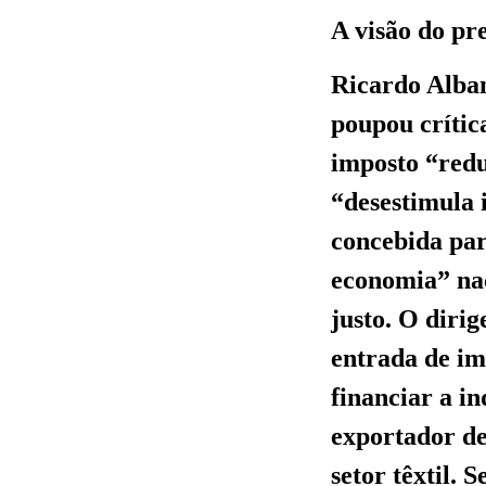
A visão do pr
Ricardo Alban
poupou crític
imposto “redu
“desestimula 
concebida par
economia” na
justo. O diri
entrada de im
financiar a in
exportador de
setor têxtil. 