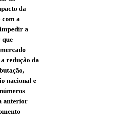
mpacto da
o com a
 impedir a
r que
o mercado
 a redução da
ibutação,
io nacional e
s números
a anterior
fomento