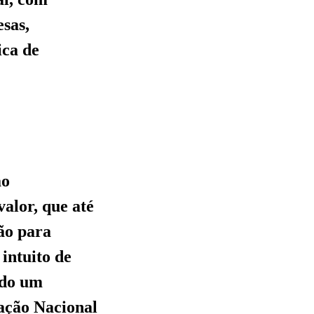
sas,
ica de
ão
alor, que até
ão para
intuito de
ndo um
ação Nacional