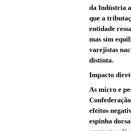
da Indústria a
que a tributaç
entidade ress
mas sim equil
varejistas na
distinta.
Impacto dire
As micro e p
Confederação 
efeitos negati
espinha dorsa