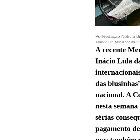
Por
Redação Notícia Br
13/05/2026
Atualizado às 7
A recente Med
Inácio Lula d
internacionai
das blusinhas
nacional. A C
nesta semana 
sérias conseq
pagamento des
mas também p