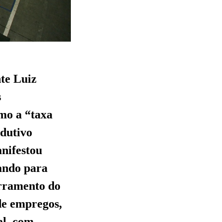
te Luiz
s
mo a “taxa
odutivo
nifestou
ando para
erramento do
de empregos,
al, com