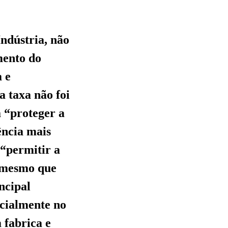
ndústria, não
mento do
a e
a taxa não foi
a “proteger a
ência mais
 “permitir a
o mesmo que
ncipal
ecialmente no
 fabrica e