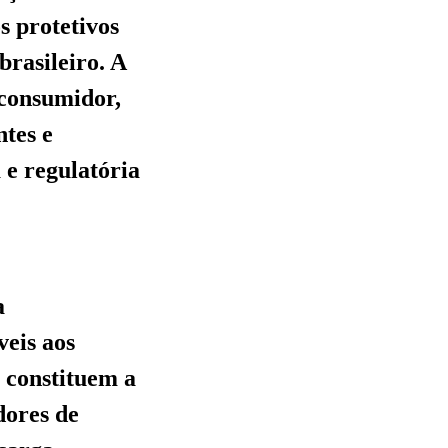
s protetivos
brasileiro. A
 consumidor,
ntes e
 e regulatória
a
veis aos
e constituem a
dores de