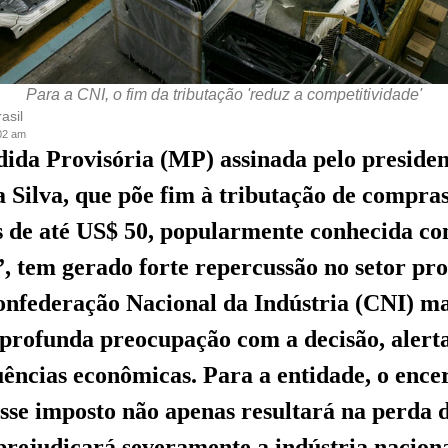
Para a CNI, o fim da tributação 'reduz a competitividade'
asil
:02 am
ida Provisória (MP) assinada pelo presiden
a Silva, que põe fim à tributação de compra
s de até US$ 50, popularmente conhecida co
”, tem gerado forte repercussão no setor pr
onfederação Nacional da Indústria (CNI) ma
profunda preocupação com a decisão, alert
uências econômicas. Para a entidade, o enc
se imposto não apenas resultará na perda 
rejudicará severamente a indústria nacion