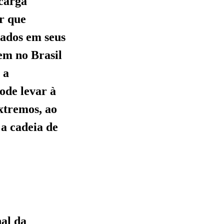
 carga
ir que
iados em seus
em no Brasil
 a
ode levar à
xtremos, ao
 a cadeia de
al da