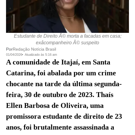
Estudante de Direito Ã© morta a facadas em casa;
exâcompanheiro Ã© suspeito
Por
Redação Notícia Brasil
01/04/2026
Atualizado às 5:16 am
A comunidade de Itajaí, em Santa
Catarina, foi abalada por um crime
chocante na tarde da última segunda-
feira, 30 de outubro de 2023. Thaís
Ellen Barbosa de Oliveira, uma
promissora estudante de direito de 23
anos, foi brutalmente assassinada a