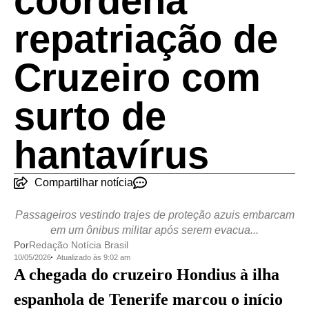
coordena
repatriação de
Cruzeiro com
surto de
hantavírus
Compartilhar notícia
Passageiros vestindo trajes de proteção azuis embarcam
em um ônibus militar após serem evacua...
Por
Redação Notícia Brasil
10/05/2026
Atualizado às 9:02 am
A chegada do cruzeiro Hondius à ilha
espanhola de Tenerife marcou o início