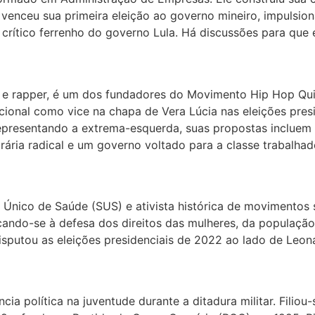
venceu sua primeira eleição ao governo mineiro, impulsion
 crítico ferrenho do governo Lula. Há discussões para que
o e rapper, é um dos fundadores do Movimento Hip Hop Qui
ional como vice na chapa de Vera Lúcia nas eleições pres
resentando a extrema-esquerda, suas propostas incluem a 
ária radical e um governo voltado para a classe trabalhad
 Único de Saúde (SUS) e ativista histórica de movimentos s
cando-se à defesa dos direitos das mulheres, da população
putou as eleições presidenciais de 2022 ao lado de Leonar
ância política na juventude durante a ditadura militar. Fili