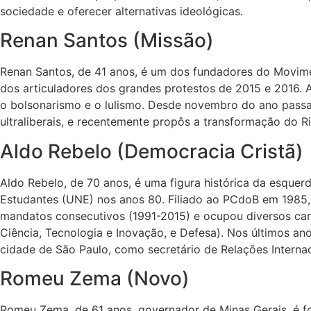
sociedade e oferecer alternativas ideológicas.
Renan Santos (Missão)
Renan Santos, de 41 anos, é um dos fundadores do Movimen
dos articuladores dos grandes protestos de 2015 e 2016. 
o bolsonarismo e o lulismo. Desde novembro do ano passa
ultraliberais, e recentemente propôs a transformação do 
Aldo Rebelo (Democracia Cristã)
Aldo Rebelo, de 70 anos, é uma figura histórica da esquer
Estudantes (UNE) nos anos 80. Filiado ao PCdoB em 1985, 
mandatos consecutivos (1991-2015) e ocupou diversos cargo
Ciência, Tecnologia e Inovação, e Defesa). Nos últimos an
cidade de São Paulo, como secretário de Relações Internac
Romeu Zema (Novo)
Romeu Zema, de 61 anos, governador de Minas Gerais, é fo