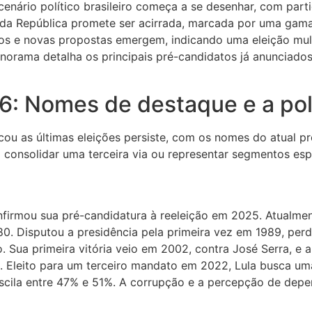
enário político brasileiro começa a se desenhar, com part
a da República promete ser acirrada, marcada por uma gam
os e novas propostas emergem, indicando uma eleição mult
anorama detalha os principais pré-candidatos já anunciado
26: Nomes de destaque e a po
cou as últimas eleições persiste, com os nomes do atual p
 consolidar uma terceira via ou representar segmentos esp
onfirmou sua pré-candidatura à reeleição em 2025. Atualmen
0. Disputou a presidência pela primeira vez em 1989, per
 Sua primeira vitória veio em 2002, contra José Serra, e 
 Eleito para um terceiro mandato em 2022, Lula busca uma 
oscila entre 47% e 51%. A corrupção e a percepção de depe