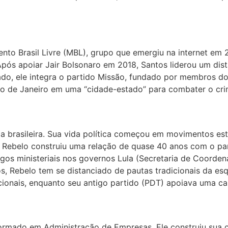
to Brasil Livre (MBL), grupo que emergiu na internet em 
Após apoiar Jair Bolsonaro em 2018, Santos liderou um di
do, ele integra o partido Missão, fundado por membros d
Rio de Janeiro em uma “cidade-estado” para combater o cri
da brasileira. Sua vida política começou em movimentos es
Rebelo construiu uma relação de quase 40 anos com o part
s ministeriais nos governos Lula (Secretaria de Coordenaç
os, Rebelo tem se distanciado de pautas tradicionais da e
ionais, enquanto seu antigo partido (PDT) apoiava uma can
rmado em Administração de Empresas. Ele construiu sua ca