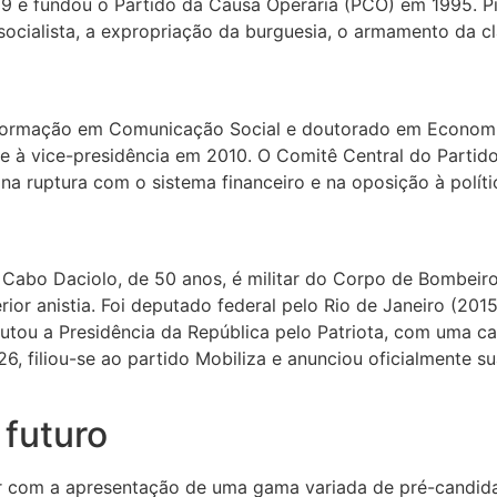
989 e fundou o Partido da Causa Operária (PCO) em 1995. 
ialista, a expropriação da burguesia, o armamento da class
m formação em Comunicação Social e doutorado em Economia
 e à vice-presidência em 2010. O Comitê Central do Partido
na ruptura com o sistema financeiro e na oposição à políti
abo Daciolo, de 50 anos, é militar do Corpo de Bombeiros
rior anistia. Foi deputado federal pelo Rio de Janeiro (20
putou a Presidência da República pelo Patriota, com uma c
26, filiou-se ao partido Mobiliza e anunciou oficialmente
 futuro
ar com a apresentação de uma gama variada de pré-candidat