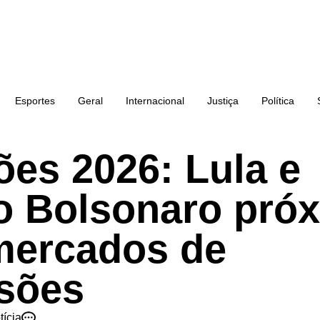
Esportes
Geral
Internacional
Justiça
Política
ões 2026: Lula e
io Bolsonaro pró
mercados de
isões
tícia