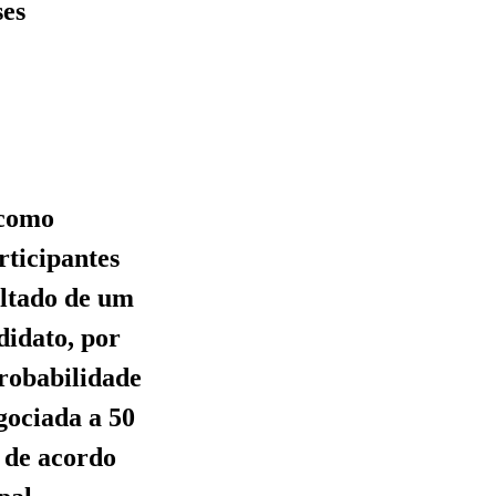
ses
 como
rticipantes
ltado de um
didato, por
robabilidade
gociada a 50
, de acordo