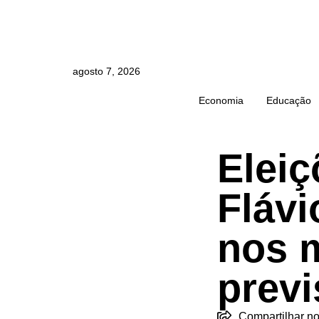
agosto 7, 2026
Economia
Educação
Eleiç
Fláv
nos 
prev
Compartilhar no