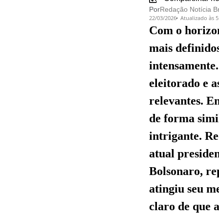
Por
Redação Notícia Br
22/03/2026
Atualizado às 
Com o horizo
mais definido
intensamente.
eleitorado e 
relevantes. E
de forma simi
intrigante. R
atual presiden
Bolsonaro, re
atingiu seu m
claro de que 