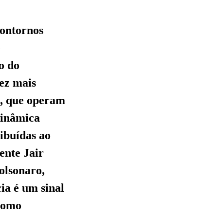
contornos
e
o do
vez mais
is, que operam
dinâmica
ribuídas ao
dente Jair
olsonaro,
ia é um sinal
 como