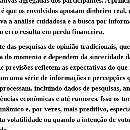
ativas agregadas dos participantes. A princi
a é que os envolvidos apostam dinheiro real,
tiva a análise cuidadosa e a busca por infor
 o erro resulta em perda financeira.
e das pesquisas de opinião tradicionais, q
a do momento e dependem da sinceridade da
e previsões refletem as expectativas do que 
am uma série de informações e percepções 
 processam, incluindo dados de pesquisas, an
ndências econômicas e até rumores. Isso os t
nâmico e, por vezes, mais preditivo, espec
lta volatilidade ou quando a intenção de vot
da.