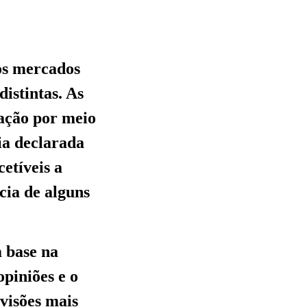
os mercados
distintas. As
lação por meio
ia declarada
etíveis a
cia de alguns
 base na
opiniões e o
evisões mais