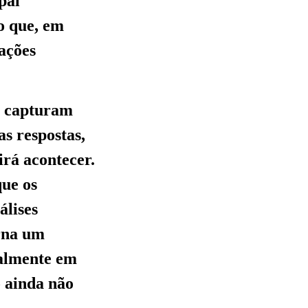
pal
 o que, em
mações
ue capturam
s respostas,
irá acontecer.
que os
álises
orna um
ialmente em
o ainda não