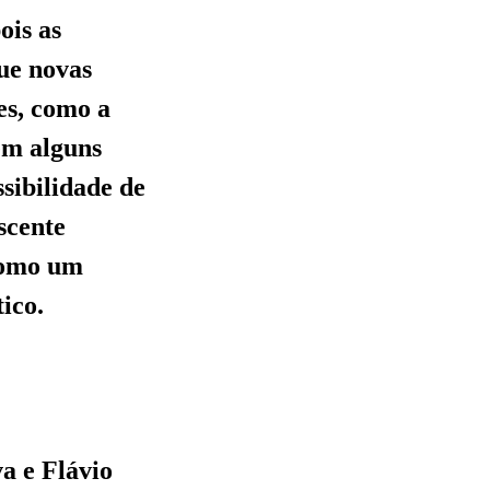
ois as
ue novas
es, como a
em alguns
ssibilidade de
scente
 como um
ico.
va e Flávio