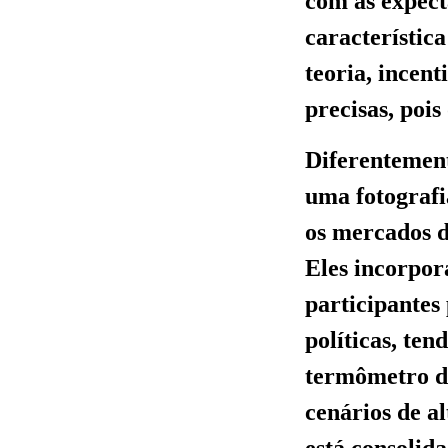
com as expect
característic
teoria, incen
precisas, pois
Diferentement
uma fotografi
os mercados d
Eles incorpor
participantes
políticas, te
termômetro di
cenários de a
está consolida