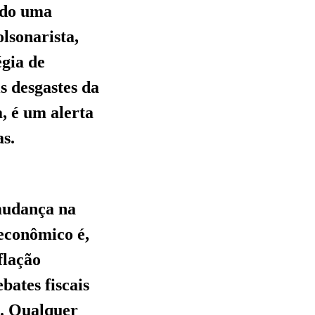
indo uma
lsonarista,
égia de
s desgastes da
a, é um alerta
as.
mudança na
-econômico é,
flação
bates fiscais
s. Qualquer