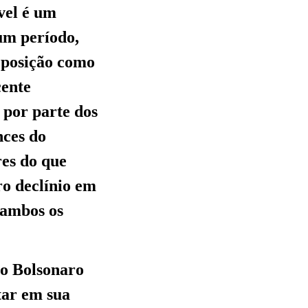
vel é um
 um período,
 posição como
cente
 por parte dos
nces do
res do que
ro declínio em
 ambos os
io Bolsonaro
tar em sua