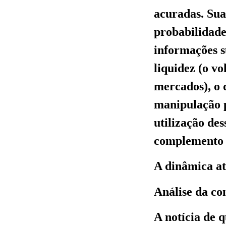
acuradas. Sua
probabilidade
informações 
liquidez (o v
mercados), o 
manipulação p
utilização de
complemento v
A dinâmica at
Análise da co
A notícia de q