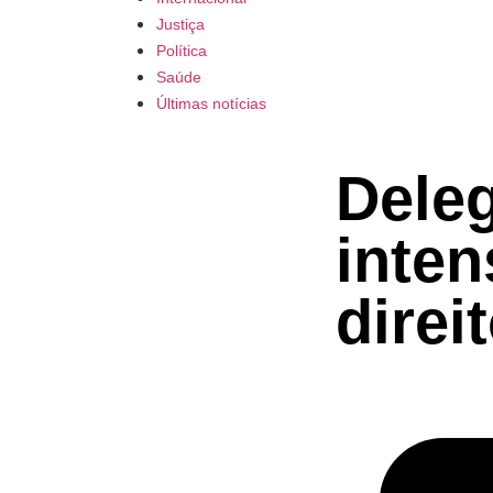
Justiça
Política
Saúde
Últimas notícias
Dele
inten
direi