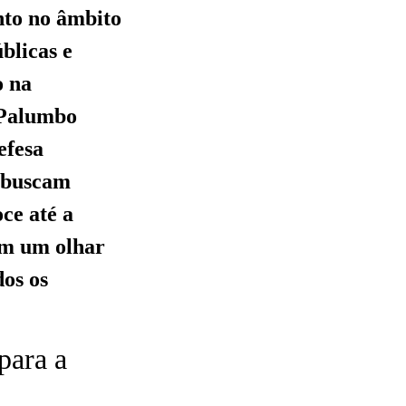
anto no âmbito
blicas e
o na
, Palumbo
efesa
s buscam
oce até a
om um olhar
dos os
para a