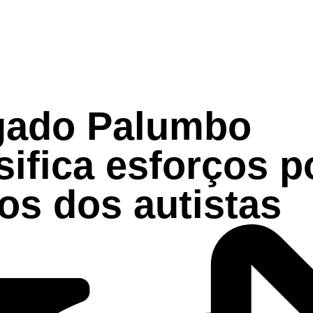
gado Palumbo
sifica esforços p
tos dos autistas