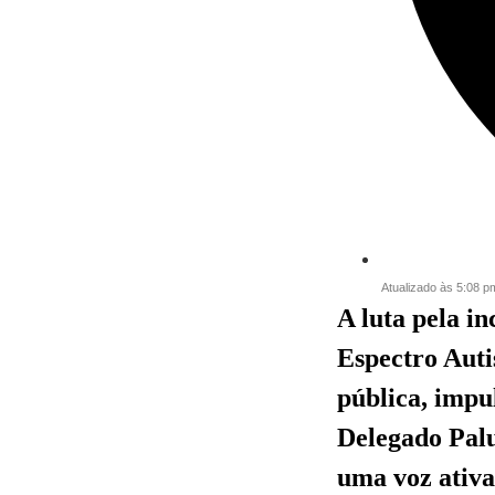
Atualizado às 5:08 p
A luta pela i
Espectro Auti
pública, impu
Delegado Palu
uma voz ativa