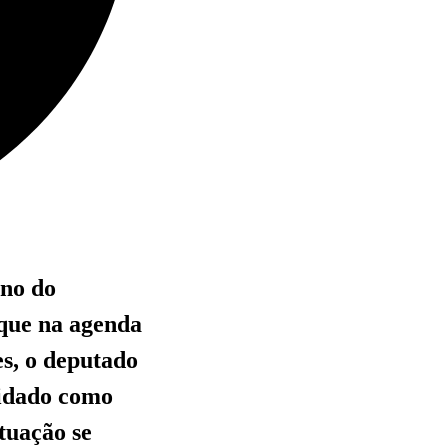
rno do
aque na agenda
es, o deputado
lidado como
tuação se