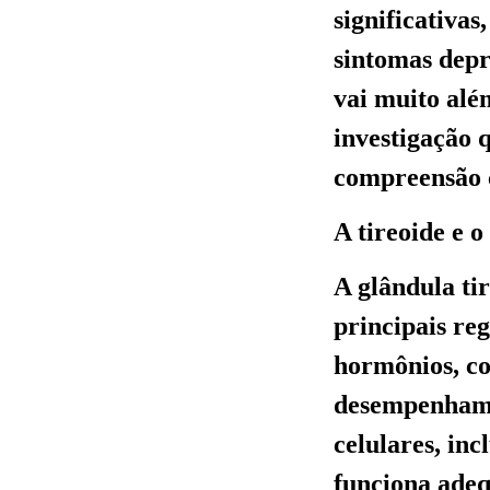
significativas
sintomas depr
vai muito alé
investigação 
compreensão c
A tireoide e 
A glândula ti
principais re
hormônios, co
desempenham 
celulares, in
funciona adeq