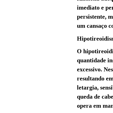
imediato e pe
persistente, 
um cansaço 
Hipotireoidis
O hipotireoid
quantidade in
excessivo. Ne
resultando em
letargia, sens
queda de cabe
opera em marc