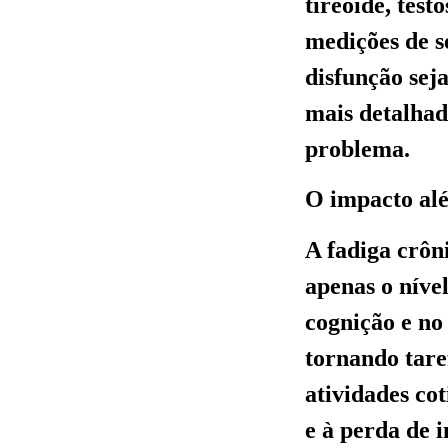
tireoide, test
medições de s
disfunção sej
mais detalhad
problema.
O impacto alé
A fadiga crôn
apenas o níve
cognição e no
tornando tare
atividades co
e à perda de i