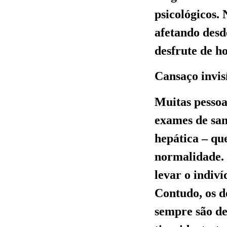
psicológicos. 
afetando desde
desfrute de h
Cansaço invis
Muitas pessoa
exames de san
hepática – qu
normalidade. E
levar o indiv
Contudo, os d
sempre são de