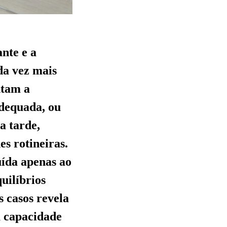
ante e a
da vez mais
ntam a
dequada, ou
a tarde,
s rotineiras.
uída apenas ao
uilíbrios
 casos revela
a capacidade