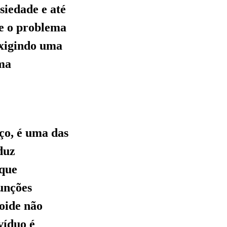
nsiedade e até
ue o problema
exigindo uma
uma
oço, é uma das
duz
 que
unções
eoide não
víduo é