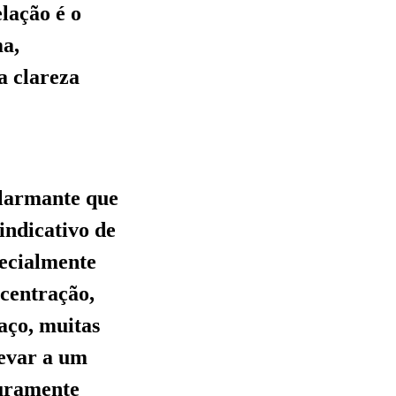
lação é o
ma,
a clareza
alarmante que
indicativo de
pecialmente
ncentração,
aço, muitas
levar a um
puramente