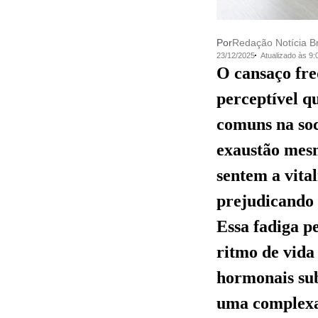
Por
Redação Notícia Br
23/12/2025
Atualizado às 9
O cansaço fre
perceptível q
comuns na so
exaustão mes
sentem a vita
prejudicando 
Essa fadiga p
ritmo de vida 
hormonais sub
uma complexa 