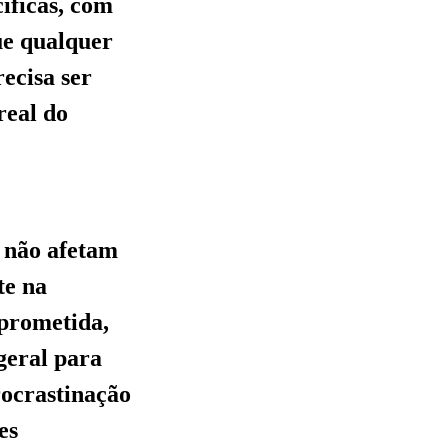
cíficas, com
que qualquer
ecisa ser
real do
s não afetam
te na
mprometida,
geral para
rocrastinação
es