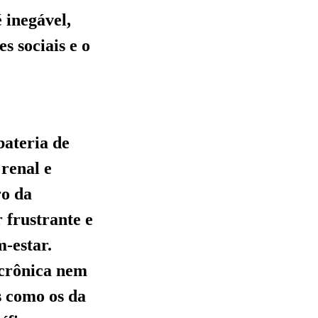
 inegável,
s sociais e o
bateria de
renal e
ro da
 frustrante e
m-estar.
 crônica nem
s como os da