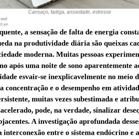
Cansaço, fadiga, ansiedade, estresse
asil
:03 am
quente, a sensação de falta de energia const
ueda na produtividade diária são queixas ca
ciedade moderna. Muitas pessoas experime
mo após uma noite de sono aparentemente a
lidade esvair-se inexplicavelmente no meio d
a concentração e o desempenho em atividade
ersistente, muitas vezes subestimada e atrib
acelerado, pode, na verdade, sinalizar deseq
jacentes. A investigação aprofundada desses
interconexão entre o sistema endócrino e 