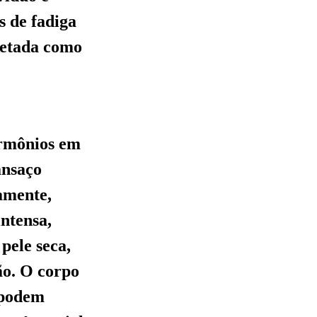
s de fadiga
pretada como
ormônios em
ansaço
camente,
ntensa,
 pele seca,
ão. O corpo
 podem