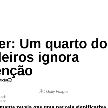
er: Um quarto do
leiros ignora
enção
tícia
Â© Getty Images
asil
:31 am
ante revela que uma parcela significativa