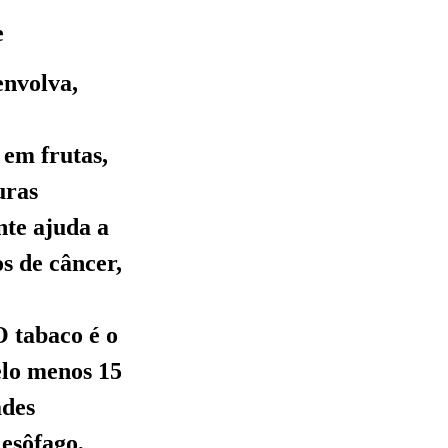
e
envolva,
 em frutas,
uras
nte ajuda a
s de câncer,
 tabaco é o
pelo menos 15
ades
 esôfago,