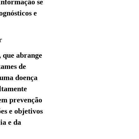
sinformação se
ognósticos e
r
, que abrange
exames de
é uma doença
altamente
 em prevenção
es e objetivos
ia e da