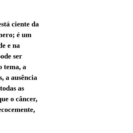
stá ciente da
mero; é um
de e na
pode ser
o tema, a
s, a ausência
todas as
ue o câncer,
recocemente,