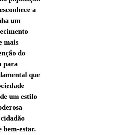
desconhece a
inha um
nhecimento
e mais
enção do
o para
ndamental que
ociedade
de um estilo
poderosa
 cidadão
e bem-estar.