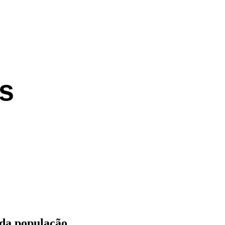
s
 da população