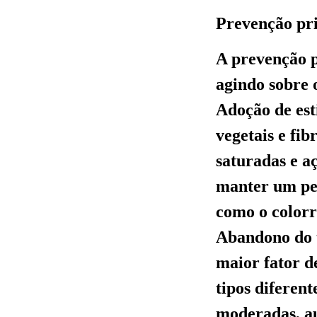
Prevenção pr
A prevenção p
agindo sobre o
Adoção de est
vegetais e fi
saturadas e a
manter um pes
como o colorr
Abandono do 
maior fator d
tipos diferen
moderadas, au