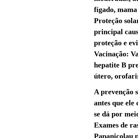
fígado, mama 
Proteção solar
principal caus
proteção e evi
Vacinação: V
hepatite B pr
útero, orofar
A prevenção s
antes que ele 
se dá por mei
Exames de ra
Papanicolau p