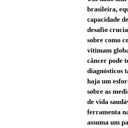
brasileira, e
capacidade de
desafio cruci
sobre como c
vitimam globa
câncer pode t
diagnósticos 
haja um esfor
sobre as medi
de vida saudá
ferramenta na
assuma um pap