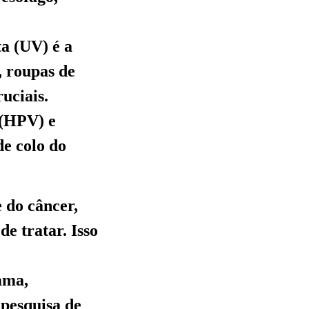
ta (UV) é a
, roupas de
ruciais.
 (HPV) e
de colo do
 do câncer,
de tratar. Isso
ama,
 pesquisa de