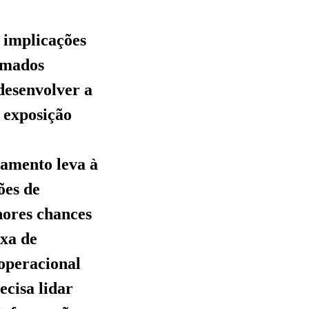
 implicações
ormados
desenvolver a
 exposição
eamento leva à
ões de
nores chances
axa de
operacional
ecisa lidar