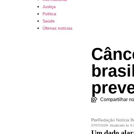
Justiça
Política
Saúde
Últimas notícias
Cânc
brasi
prev
Compartilhar no
Por
Redação Notícia Br
07/07/2026
Atualizado às 9
Um dado alarm