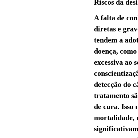
Riscos da des
A falta de co
diretas e gra
tendem a adot
doença, como 
excessiva ao s
conscientizaç
detecção do c
tratamento sã
de cura. Isso
mortalidade,
significativa