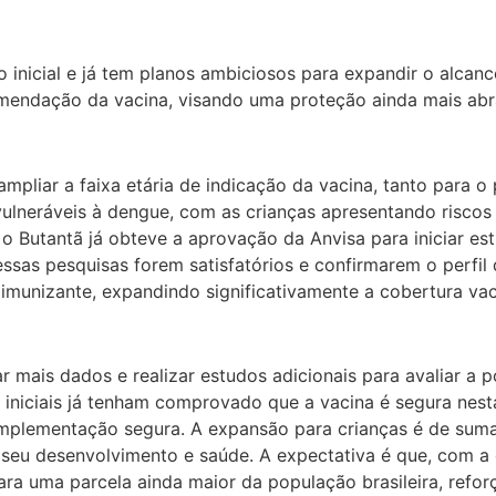
vo inicial e já tem planos ambiciosos para expandir o alca
recomendação da vacina, visando uma proteção ainda mais ab
 ampliar a faixa etária de indicação da vacina, tanto para 
 vulneráveis à dengue, com as crianças apresentando risco
 Butantã já obteve a aprovação da Anvisa para iniciar est
as pesquisas forem satisfatórios e confirmarem o perfil de
munizante, expandindo significativamente a cobertura vac
 mais dados e realizar estudos adicionais para avaliar a po
niciais já tenham comprovado que a vacina é segura nesta 
plementação segura. A expansão para crianças é de suma 
 seu desenvolvimento e saúde. A expectativa é que, com a
ara uma parcela ainda maior da população brasileira, refo