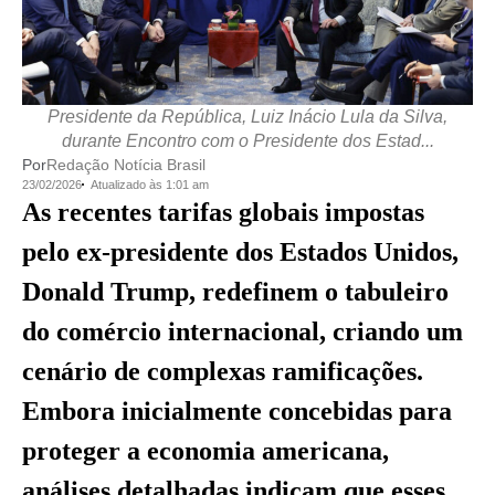
Presidente da República, Luiz Inácio Lula da Silva,
durante Encontro com o Presidente dos Estad...
Por
Redação Notícia Brasil
23/02/2026
Atualizado às 1:01 am
As recentes tarifas globais impostas
pelo ex-presidente dos Estados Unidos,
Donald Trump, redefinem o tabuleiro
do comércio internacional, criando um
cenário de complexas ramificações.
Embora inicialmente concebidas para
proteger a economia americana,
análises detalhadas indicam que esses