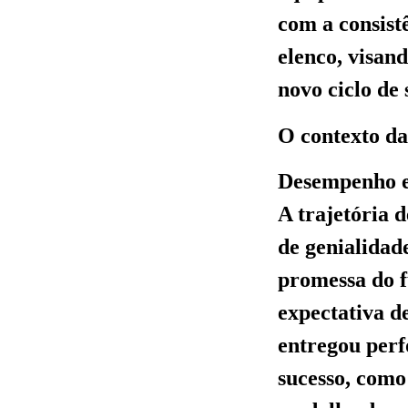
com a consist
elenco, visan
novo ciclo de 
O contexto da
Desempenho e
A trajetória 
de genialidad
promessa do f
expectativa d
entregou per
sucesso, como