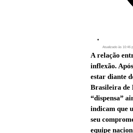
Atualizado às 10:46
A relação ent
inflexão. Apó
estar diante 
Brasileira de
“dispensa” ai
indicam que u
seu compromet
equipe nacion