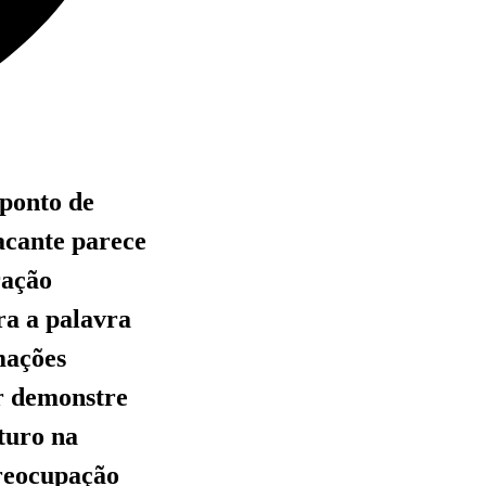
 ponto de
tacante parece
ração
ra a palavra
mações
or demonstre
turo na
preocupação