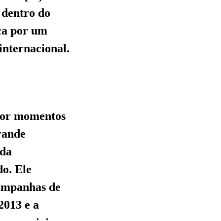
 dentro do
sca por um
 internacional.
 por momentos
rande
 da
do. Ele
campanhas de
2013 e a