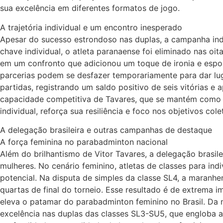
sua excelência em diferentes formatos de jogo.
A trajetória individual e um encontro inesperado
Apesar do sucesso estrondoso nas duplas, a campanha ind
chave individual, o atleta paranaense foi eliminado nas oit
em um confronto que adicionou um toque de ironia e espor
parcerias podem se desfazer temporariamente para dar luga
partidas, registrando um saldo positivo de seis vitórias e
capacidade competitiva de Tavares, que se mantém como
individual, reforça sua resiliência e foco nos objetivos cole
A delegação brasileira e outras campanhas de destaque
A força feminina no parabadminton nacional
Além do brilhantismo de Vitor Tavares, a delegação bras
mulheres. No cenário feminino, atletas de classes para i
potencial. Na disputa de simples da classe SL4, a maranh
quartas de final do torneio. Esse resultado é de extrema i
eleva o patamar do parabadminton feminino no Brasil. Da
excelência nas duplas das classes SL3-SU5, que engloba a