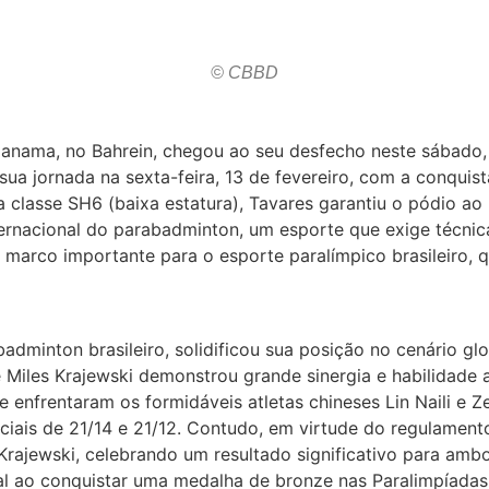
© CBBD
ama, no Bahrein, chegou ao seu desfecho neste sábado, 14
ua jornada na sexta-feira, 13 de fevereiro, com a conquis
classe SH6 (baixa estatura), Tavares garantiu o pódio ao l
nternacional do parabadminton, um esporte que exige técnic
marco importante para o esporte paralímpico brasileiro, q
badminton brasileiro, solidificou sua posição no cenário 
 Miles Krajewski demonstrou grande sinergia e habilidade 
e enfrentaram os formidáveis atletas chineses Lin Naili e Z
iais de 21/14 e 21/12. Contudo, em virtude do regulamento
ajewski, celebrando um resultado significativo para ambos
al ao conquistar uma medalha de bronze nas Paralimpíadas