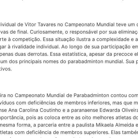
ividual de Vitor Tavares no Campeonato Mundial teve um d
avas de final. Curiosamente, o responsável por sua eliminaç
te à competição. Essa situação ilustra a complexidade e a
r à rivalidade individual. Ao longo de sua participação e
 apenas duas derrotas. Essa estatística, apesar da precoce 
 um dos principais nomes do parabadminton mundial. Sua
tivos.
ileira no Campeonato Mundial de Parabadminton contou com
ndivíduos com deficiências de membros inferiores, mas qu
ense Ana Carolina Coutinho e a paranaense Edwarda Olivei
mportância, pois as coloca entre as oito melhores atletas 
 mesma forma, a parceria entre a paulista Mikaela Almei
tletas com deficiência de membros superiores. Elas també