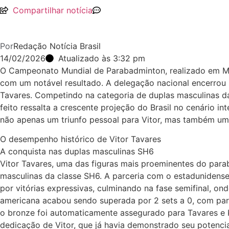
Compartilhar notícia
Por
Redação Notícia Brasil
14/02/2026
Atualizado às 3:32 pm
O Campeonato Mundial de Parabadminton, realizado em Man
com um notável resultado. A delegação nacional encerrou s
Tavares. Competindo na categoria de duplas masculinas da 
feito ressalta a crescente projeção do Brasil no cenário i
não apenas um triunfo pessoal para Vitor, mas também um 
O desempenho histórico de Vitor Tavares
A conquista nas duplas masculinas SH6
Vitor Tavares, uma das figuras mais proeminentes do para
masculinas da classe SH6. A parceria com o estadunidense
por vitórias expressivas, culminando na fase semifinal, ond
americana acabou sendo superada por 2 sets a 0, com parc
o bronze foi automaticamente assegurado para Tavares e Kr
dedicação de Vitor, que já havia demonstrado seu potenci