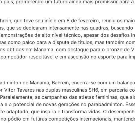
no país, prometendo um futuro ainda mais promissor para a
n, que teve seu início em 8 de fevereiro, reuniu os maio
tas, que se dedicaram intensamente nas quadras, buscando 
emonstrações de alto nível técnico, apesar dos desafios 
enas como palco para a disputa de títulos, mas também c
ados obtidos em Manama, com destaque para o bronze de Vi
m competidor respeitável e em ascensão no esporte paralím
badminton de Manama, Bahrein, encerra-se com um balanço
r Vitor Tavares nas duplas masculinas SH6, em parceria co
 Paralelamente, as campanhas das atletas femininas, que a
ça e o potencial de novas gerações no parabadminton. Esses
rte adaptado, que inspira e transforma vidas. O desempe
a no pódio em futuras competições internacionais, mantend