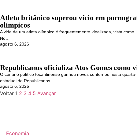
Atleta britânico superou vício em pornogra
olímpicos
A vida de um atleta olímpico é frequentemente idealizada, vista como u
No…
agosto 6, 2026
Republicanos oficializa Atos Gomes como v
O cenário político tocantinense ganhou novos contornos nesta quarta-
estadual do Republicanos….
agosto 6, 2026
Voltar
1
2
3
4
5
Avançar
Economia