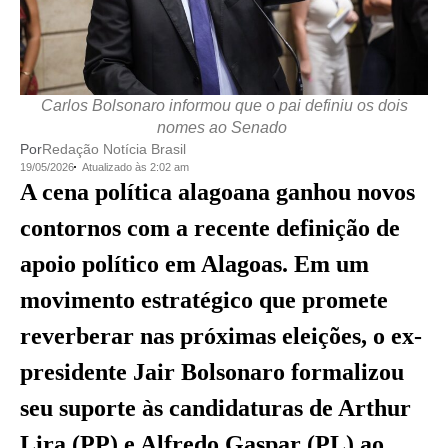
Carlos Bolsonaro informou que o pai definiu os dois
nomes ao Senado
Por
Redação Notícia Brasil
19/05/2026
Atualizado às 2:02 am
A cena política alagoana ganhou novos
contornos com a recente definição de
apoio político em Alagoas. Em um
movimento estratégico que promete
reverberar nas próximas eleições, o ex-
presidente Jair Bolsonaro formalizou
seu suporte às candidaturas de Arthur
Lira (PP) e Alfredo Gaspar (PL) ao