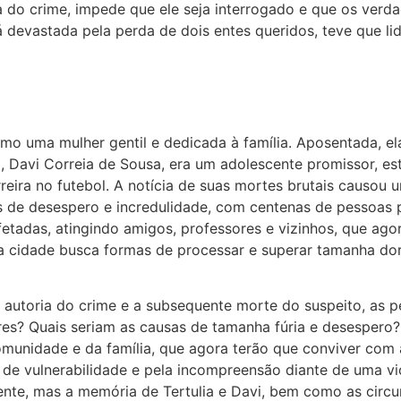
a do crime, impede que ele seja interrogado e que os ver
á devastada pela perda de dois entes queridos, teve que l
omo uma mulher gentil e dedicada à família. Aposentada, el
, Davi Correia de Sousa, era um adolescente promissor, es
reira no futebol. A notícia de suas mortes brutais causou
as de desespero e incredulidade, com centenas de pessoas
fetadas, atingindo amigos, professores e vizinhos, que ago
e a cidade busca formas de processar e superar tamanha dor
toria do crime e a subsequente morte do suspeito, as per
res? Quais seriam as causas de tamanha fúria e desespero?
omunidade e da família, que agora terão que conviver com a
de vulnerabilidade e pela incompreensão diante de uma vi
ente, mas a memória de Tertulia e Davi, bem como as cir