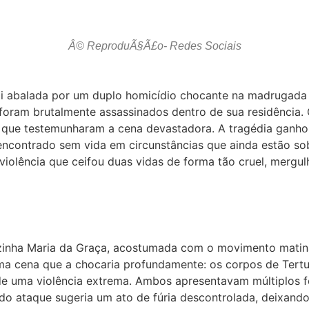
Â© ReproduÃ§Ã£o- Redes Sociais
i abalada por um duplo homicídio chocante na madrugada de
 foram brutalmente assassinados dentro de sua residência.
ares que testemunharam a cena devastadora. A tragédia gan
i encontrado sem vida em circunstâncias que ainda estão so
violência que ceifou duas vidas de forma tão cruel, merg
zinha Maria da Graça, acostumada com o movimento matinal
ma cena que a chocaria profundamente: os corpos de Tertul
de uma violência extrema. Ambos apresentavam múltiplos f
do ataque sugeria um ato de fúria descontrolada, deixand