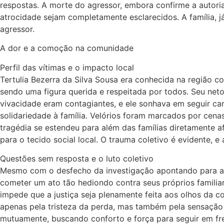
respostas. A morte do agressor, embora confirme a autori
atrocidade sejam completamente esclarecidos. A família, j
agressor.
A dor e a comoção na comunidade
Perfil das vítimas e o impacto local
Tertulia Bezerra da Silva Sousa era conhecida na região c
sendo uma figura querida e respeitada por todos. Seu neto
vivacidade eram contagiantes, e ele sonhava em seguir car
solidariedade à família. Velórios foram marcados por cen
tragédia se estendeu para além das famílias diretamente a
para o tecido social local. O trauma coletivo é evidente, 
Questões sem resposta e o luto coletivo
Mesmo com o desfecho da investigação apontando para a au
cometer um ato tão hediondo contra seus próprios familia
impede que a justiça seja plenamente feita aos olhos da c
apenas pela tristeza da perda, mas também pela sensação 
mutuamente, buscando conforto e força para seguir em fr