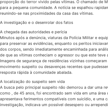
proporção do terror vivido pelas vítimas. O chamado de Ma
para a pequena comunidade. A notícia se espalhou rapid
reunindo-se nas proximidades da casa das vítimas.
A investigação e o desenrolar dos fatos
A chegada das autoridades e perícia
Minutos após a denúncia, viaturas da Polícia Militar e equi
para preservar as evidências, enquanto os peritos iniciav
dos corpos, sendo imediatamente encaminhada para análise
de que as vítimas conheciam o agressor ou que este teve a
Imagens de segurança de residências vizinhas começaram a 
movimento suspeito ou desavenças recentes que pudessem 
resposta rápida à comunidade abalada.
A localização do suspeito sem vida
A busca pelo principal suspeito não demorou a dar uma re
como , de 45 anos, foi encontrado sem vida em uma área d
apresentava ferimentos compatíveis com suicídio, e uma c
investigação, indicava um possível desespero ou arrepend