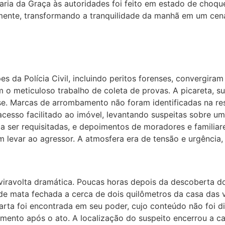
ria da Graça às autoridades foi feito em estado de choque
amente, transformando a tranquilidade da manhã em um ce
pes da Polícia Civil, incluindo peritos forenses, convergira
am o meticuloso trabalho de coleta de provas. A picareta, 
. Marcas de arrombamento não foram identificadas na resid
cesso facilitado ao imóvel, levantando suspeitas sobre um
ser requisitadas, e depoimentos de moradores e familiares
levar ao agressor. A atmosfera era de tensão e urgência,
viravolta dramática. Poucas horas depois da descoberta do
e mata fechada a cerca de dois quilômetros da casa das ví
arta foi encontrada em seu poder, cujo conteúdo não foi d
imento após o ato. A localização do suspeito encerrou a c