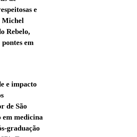
espeitosas e
e Michel
do Rebelo,
e pontes em
de e impacto
os
or de São
o em medicina
pós-graduação