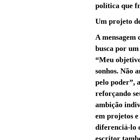
política que f
Um projeto de
A mensagem ce
busca por um 
“Meu objetivo
sonhos. Não a
pelo poder”, 
reforçando se
ambição indi
em projetos e
diferenciá-lo
escritor tamb