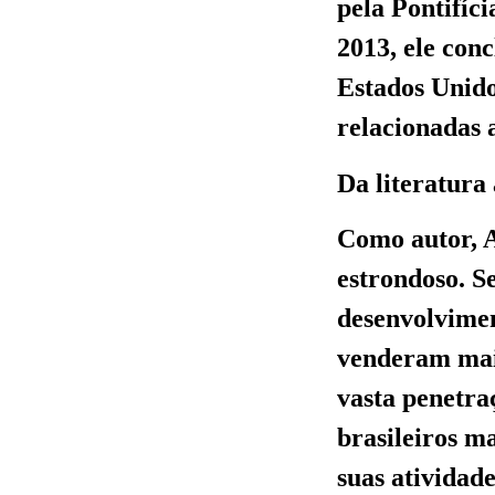
pela Pontifíc
2013, ele con
Estados Unido
relacionadas 
Da literatura
Como autor, A
estrondoso. S
desenvolvimen
venderam mais
vasta penetra
brasileiros m
suas atividad