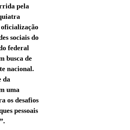
rrida pela
quiatra
oficialização
es sociais do
do federal
em busca de
te nacional.
e da
com uma
a os desafios
ques pessoais
”.