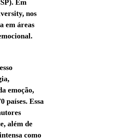
-SP). Em
versity, nos
ca em áreas
emocional.
esso
ia,
 da emoção,
0 países. Essa
autores
te, além de
 intensa como