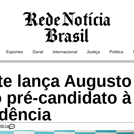
Esportes
Geral
Internacional
Justiça
Política
te lança Augusto
 pré-candidato à
idência
tícia