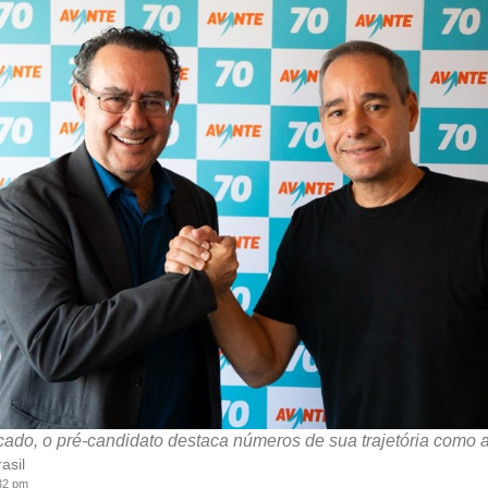
cado, o pré-candidato destaca números de sua trajetória como au
asil
:32 pm