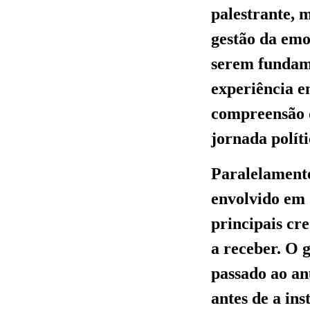
palestrante, 
gestão da emo
serem fundame
experiência e
compreensão 
jornada políti
Paralelamente
envolvido em q
principais cr
a receber. O
passado ao an
antes de a ins