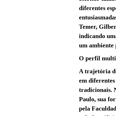
diferentes es
entusiasmada
Temer, Gilber
indicando uma
um ambiente p
O perfil mult
A trajetória 
em diferentes
tradicionais.
Paulo, sua f
pela Faculdad