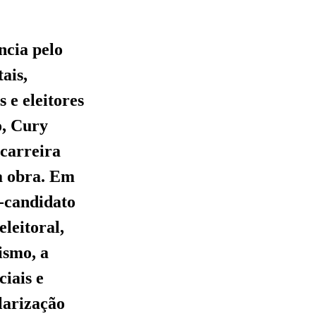
ncia pelo
ais,
e eleitores
o, Cury
 carreira
ua obra. Em
é-candidato
leitoral,
ismo, a
ciais e
larização