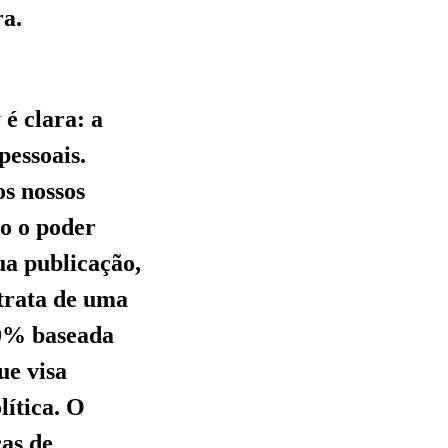
ra.
é clara: a
pessoais.
os nossos
co o poder
ua publicação,
 trata de uma
00% baseada
ue visa
lítica. O
cas de