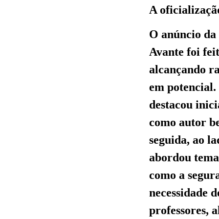
A oficializaç
O anúncio da 
Avante foi fei
alcançando ra
em potencial
destacou inic
como autor be
seguida, ao l
abordou temas
como a segur
necessidade d
professores, 