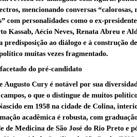
pectros, mencionando conversas “calorosas, r
s” com personalidades como o ex-president
to Kassab, Aécio Neves, Renata Abreu e Al
 predisposição ao diálogo e à construção d
olítico muitas vezes fragmentado.
ifacetado do pré-candidato
de Augusto Cury é notável por sua diversida
 campos, o que o distingue de muitos polític
 Nascido em 1958 na cidade de Colina, interi
ormação acadêmica é robusta, com graduaçã
e de Medicina de São José do Rio Preto e 