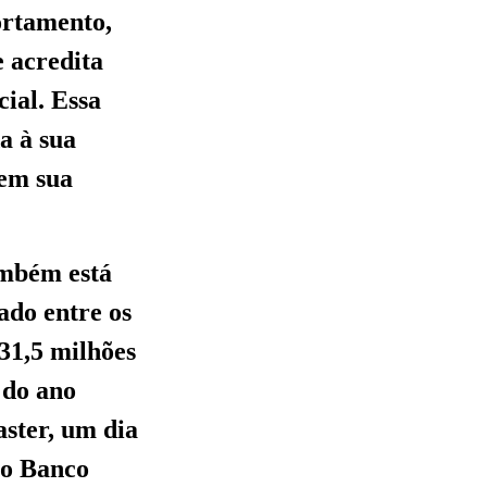
ortamento,
e acredita
ial. Essa
a à sua
 em sua
ambém está
tado entre os
31,5 milhões
 do ano
ster, um dia
elo Banco