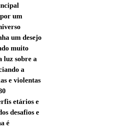
incipal
o por um
niverso
inha um desejo
indo muito
 luz sobre a
ciando a
as e violentas
80
rfis etários e
os desafios e
ha é