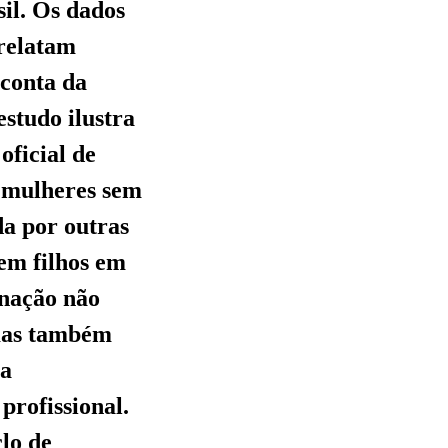
il. Os dados
 relatam
 conta da
studo ilustra
oficial de
r mulheres sem
da por outras
em filhos em
inação não
 mas também
 a
profissional.
lo de