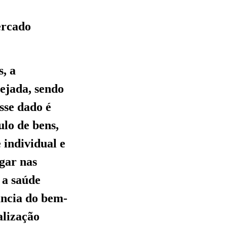
ercado
s, a
ejada, sendo
sse dado é
lo de bens,
 individual e
gar nas
 a saúde
ância do bem-
alização