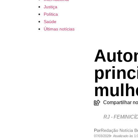
Justiça
Política
Saúde
Últimas notícias
Auton
princ
mulhe
Compartilhar no
RJ - FEMINICÍD
Por
Redação Notícia Br
07/03/2026
Atualizado às 1