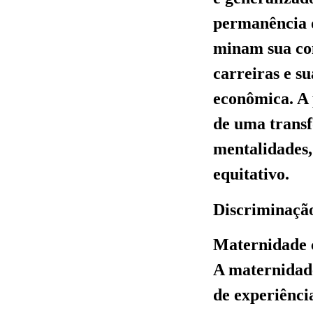
permanência 
minam sua con
carreiras e s
econômica. A 
de uma transf
mentalidades,
equitativo.
Discriminação
Maternidade c
A maternidade
de experiência