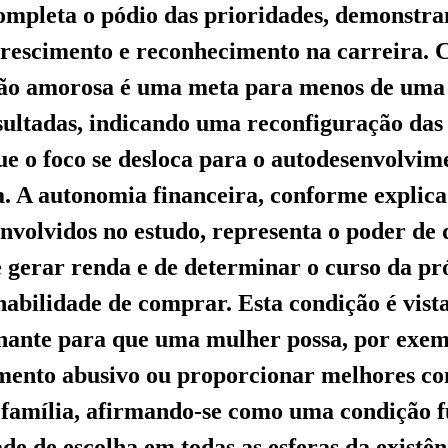
completa o pódio das prioridades, demonstra
crescimento e reconhecimento na carreira. 
ção amorosa é uma meta para menos de uma
ultadas, indicando uma reconfiguração das
ue o foco se desloca para o autodesenvolvim
. A autonomia financeira, conforme explic
envolvidos no estudo, representa o poder de 
 gerar renda e de determinar o curso da pró
habilidade de comprar. Esta condição é vis
nante para que uma mulher possa, por exem
mento abusivo ou proporcionar melhores co
 família, afirmando-se como uma condição 
de de escolha em todas as esferas da existên