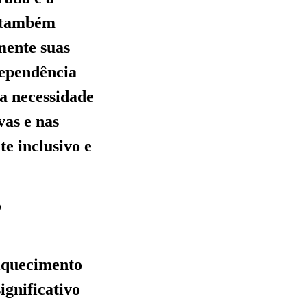
s também
mente suas
dependência
 a necessidade
vas e nas
e inclusivo e
o
riquecimento
ignificativo