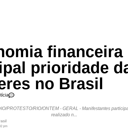
omia financeira 
ipal prioridade d
res no Brasil
tícia
IO/PROTESTO/RIO/ONTEM - GERAL - Manifestantes participa
realizado n...
asil
:02 pm