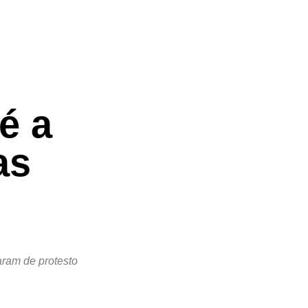
é a
as
ram de protesto