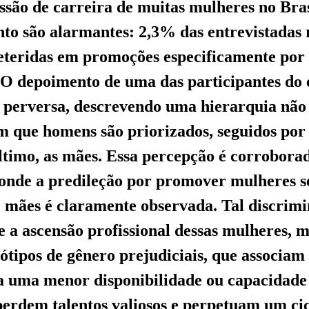
ssão de carreira de muitas mulheres no Bras
to são alarmantes: 2,3% das entrevistadas
eteridas em promoções especificamente por
O depoimento de uma das participantes do e
 perversa, descrevendo uma hierarquia não 
m que homens são priorizados, seguidos po
 último, as mães. Essa percepção é corrobora
 onde a predileção por promover mulheres s
 mães é claramente observada. Tal discrim
 a ascensão profissional dessas mulheres,
eótipos de gênero prejudiciais, que associam
 uma menor disponibilidade ou capacidade 
erdem talentos valiosos e perpetuam um cic