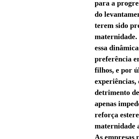
para a progre
do levantamen
terem sido pr
maternidade. 
essa dinâmica
preferência e
filhos, e por
experiências,
detrimento de
apenas impede
reforça ester
maternidade a
As empresas p