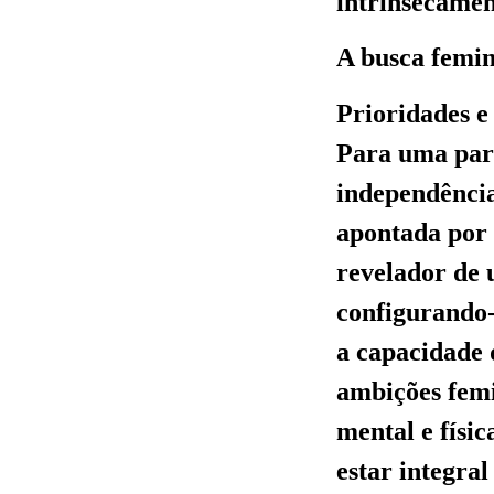
intrinsecamen
A busca femin
Prioridades e
Para uma parc
independência
apontada por 
revelador de 
configurando-
a capacidade 
ambições fem
mental e físi
estar integra