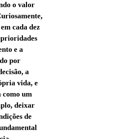
ndo o valor
Curiosamente,
 em cada dez
 prioridades
ento e a
ado por
decisão, a
pria vida, e
ta como um
plo, deixar
ndições de
fundamental
cia.