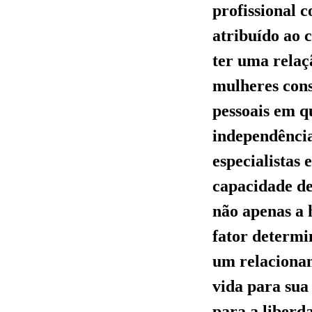
profissional 
atribuído ao 
ter uma rela
mulheres cons
pessoais em q
independência
especialistas 
capacidade de
não apenas a 
fator determi
um relaciona
vida para sua
para a liberda