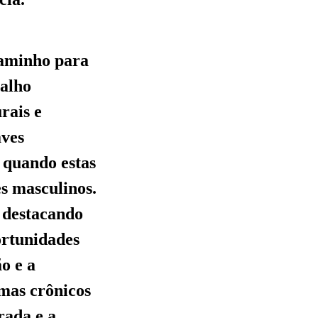
caminho para
balho
rais e
aves
o quando estas
s masculinos.
, destacando
ortunidades
ão e a
mas crônicos
rada e a