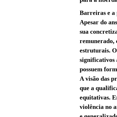
Barreiras e a
Apesar do ans
sua concretiz
remunerado, é
estruturais. 
significativo
possuem forma
A visão das p
que a qualifi
equitativas. E
violência no 
e generalizado