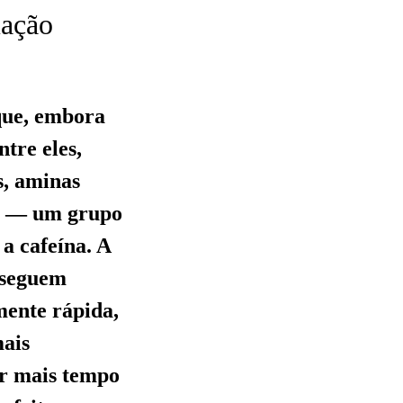
mação
que, embora
tre eles,
s, aminas
as — um grupo
a cafeína. A
nseguem
mente rápida,
mais
or mais tempo