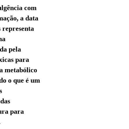
dulgência com
imação, a data
s representa
ma
da pela
xicas para
ma metabólico
do o que é um
s
idas
ura para
.