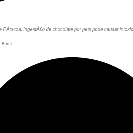
de PÃ¡scoa: ingestÃ£o de chocolate por pets pode causar intox
 Brasil