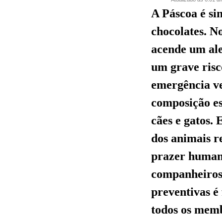
A Páscoa é si
chocolates. N
acende um ale
um grave risc
emergência ve
composição es
cães e gatos.
dos animais r
prazer human
companheiros
preventivas é
todos os memb